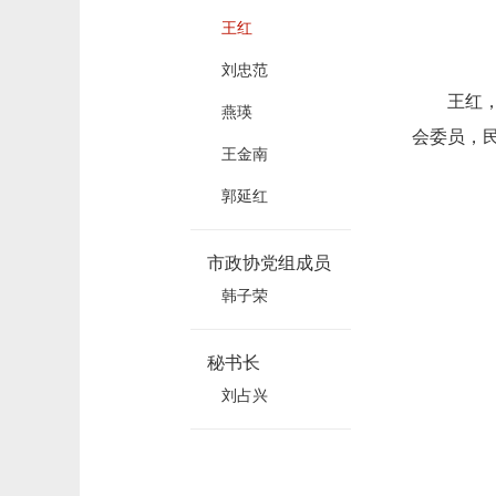
王红
刘忠范
王红，女
燕瑛
会委员，
王金南
郭延红
市政协党组成员
韩子荣
秘书长
刘占兴