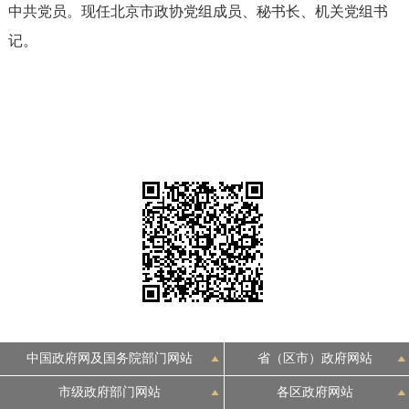
中共党员。现任北京市政协党组成员、秘书长、机关党组书
决策公开
专题公开
记。
政务服务
个人服务
法人服务
部门服务
便民服务
利企服务
投资项目
中介服务
阳光政务
政民互动
12345网上接诉即办
我要咨询
我要建议
中国政府网及国务院部门网站
省（区市）政府网站
参与调查
在线访谈
图说互动
市级政府部门网站
各区政府网站