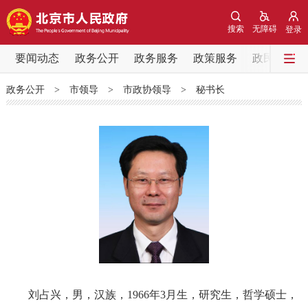
网站地图
搜索
无障碍
登录
要闻动态
要闻动态
政务公开
政务服务
政策服务
政民互动
政务公开
>
市领导
>
市政协领导
>
秘书长
党中央精神
国务院信息
中央部委动态
北京要闻
会议信息
部门动态
各区热点
政务公开
市领导
机构职能
政策服务
政策兑现
政策解读
回应关切
刘占兴，男，汉族，1966年3月生，研究生，哲学硕士，