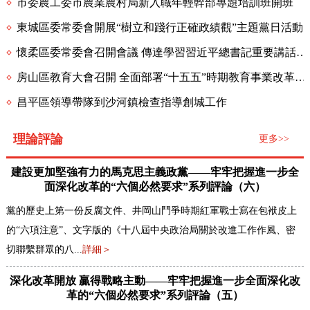
市委農工委市農業農村局新入職年輕幹部專題培訓班開班
東城區委常委會開展“樹立和踐行正確政績觀”主題黨日活動
懷柔區委常委會召開會議 傳達學習習近平總書記重要講話精神 研究懷柔區貫徹落實有關工作
房山區教育大會召開 全面部署“十五五”時期教育事業改革發展各項工作
昌平區領導帶隊到沙河鎮檢查指導創城工作
理論評論
更多>>
建設更加堅強有力的馬克思主義政黨——牢牢把握進一步全
面深化改革的“六個必然要求”系列評論（六）
黨的歷史上第一份反腐文件、井岡山鬥爭時期紅軍戰士寫在包袱皮上
的“六項注意”、文字版的《十八屆中央政治局關於改進工作作風、密
切聯繫群眾的八...
詳細＞
深化改革開放 贏得戰略主動——牢牢把握進一步全面深化改
革的“六個必然要求”系列評論（五）