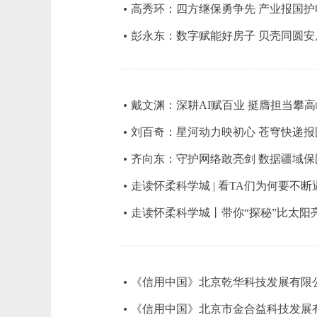
高秀环：四方继保勇争先 产业报国护
彭永东：数字赋能好房子 贝壳同圆安
戴文渊：深耕AI赋百业 挺膺担当攀高
刘百奇：星河动力映初心 苍穹快递报
齐向东：守护网络敢亮剑 数据疆域保
走读怀柔科学城 | 看TA们为何要不断
走读怀柔科学城丨带你“探秘”比太阳
《信用中国》北京乾华科技发展有限
《信用中国》北京市金合益科技发展