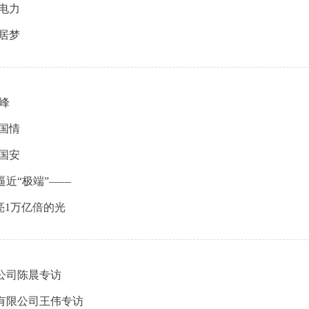
电力
居梦
峰
国情
国安
逼近“极端”——
亮1万亿倍的光
公司陈晨专访
有限公司王伟专访