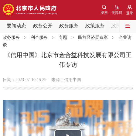
网站地图
搜索
无障碍
登录
要闻动态
要闻动态
政务公开
政务服务
政策服务
政民互动
政务服务
>
利企服务
>
专题
>
民营经济展京彩
>
企业访
党中央精神
国务院信息
中央部委动态
谈
《信用中国》北京市金合益科技发展有限公司王
北京要闻
会议信息
部门动态
伟专访
各区热点
日期：2023-07-10 15:29
来源：信用中国
政务公开
市领导
机构职能
政策服务
政策兑现
政策解读
回应关切