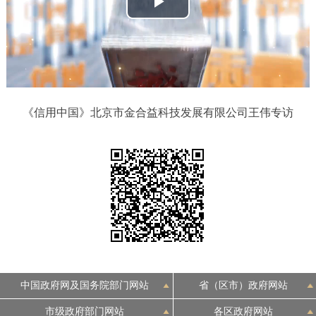
播
决策公开
专题公开
放
政务服务
视
个人服务
法人服务
部门服务
频
《信用中国》北京市金合益科技发展有限公司王伟专访
便民服务
利企服务
投资项目
中介服务
阳光政务
政民互动
12345网上接诉即办
我要咨询
我要建议
中国政府网及国务院部门网站
省（区市）政府网站
参与调查
在线访谈
图说互动
市级政府部门网站
各区政府网站