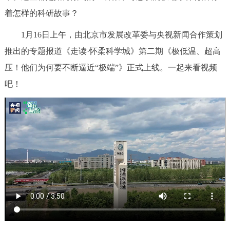
着怎样的科研故事？
决策公开
专题公开
1月16日上午，由北京市发展改革委与央视新闻合作策划
政务服务
推出的专题报道《走读·怀柔科学城》第二期《极低温、超高
个人服务
法人服务
部门服务
压！他们为何要不断逼近“极端”》正式上线。一起来看视频
吧！
便民服务
利企服务
投资项目
中介服务
阳光政务
政民互动
12345网上接诉即办
我要咨询
我要建议
参与调查
在线访谈
图说互动