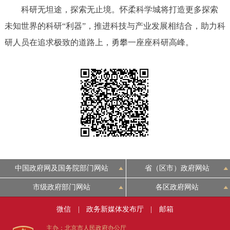
走进北京
科研无坦途，探索无止境。怀柔科学城将打造更多探索
未知世界的科研“利器”，推进科技与产业发展相结合，助力科
北京概况
十六区概览
人文北京
研人员在追求极致的道路上，勇攀一座座科研高峰。
绿色北京
图说北京
视频北京
多语种
ENGLISH
한국어
日本語
DEUTSCH
FRANÇAIS
РУССКИЙ ЯЗЫК
中国政府网及国务院部门网站
省（区市）政府网站
ESPAÑOL
العربية
PORTUGUÊS
市级政府部门网站
各区政府网站
ITALIANO
微信
|
政务新媒体发布厅
|
邮箱
主办：北京市人民政府办公厅