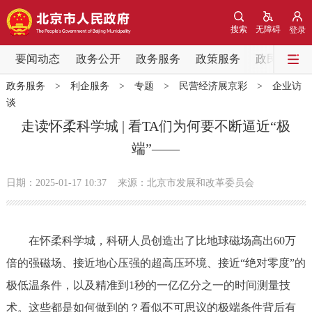
网站地图
搜索
无障碍
登录
要闻动态
要闻动态
政务公开
政务服务
政策服务
政民互动
政务服务
>
利企服务
>
专题
>
民营经济展京彩
>
企业访
党中央精神
国务院信息
中央部委动态
谈
走读怀柔科学城 | 看TA们为何要不断逼近“极
北京要闻
会议信息
部门动态
端”——
各区热点
日期：2025-01-17 10:37
来源：北京市发展和改革委员会
政务公开
在怀柔科学城，科研人员创造出了比地球磁场高出60万
市领导
机构职能
政策服务
倍的强磁场、接近地心压强的超高压环境、接近“绝对零度”的
极低温条件，以及精准到1秒的一亿亿分之一的时间测量技
政策兑现
政策解读
回应关切
术。这些都是如何做到的？看似不可思议的极端条件背后有