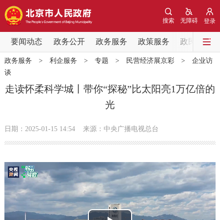
网站地图
搜索
无障碍
登录
要闻动态
要闻动态
政务公开
政务服务
政策服务
政民互动
政务服务
>
利企服务
>
专题
>
民营经济展京彩
>
企业访
党中央精神
国务院信息
中央部委动态
谈
走读怀柔科学城丨带你“探秘”比太阳亮1万亿倍的
北京要闻
会议信息
部门动态
光
各区热点
日期：2025-01-15 14:54
来源：中央广播电视总台
政务公开
市领导
机构职能
政策服务
政策兑现
政策解读
回应关切