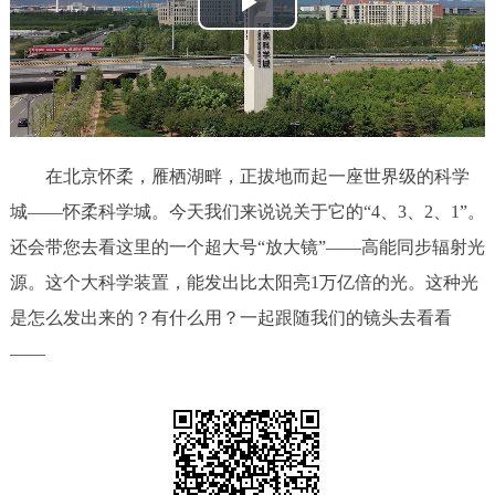
播
决策公开
专题公开
放
政务服务
视
个人服务
法人服务
部门服务
频
在北京怀柔，雁栖湖畔，正拔地而起一座世界级的科学
便民服务
利企服务
投资项目
城——怀柔科学城。今天我们来说说关于它的“4、3、2、1”。
还会带您去看这里的一个超大号“放大镜”——高能同步辐射光
中介服务
阳光政务
源。这个大科学装置，能发出比太阳亮1万亿倍的光。这种光
是怎么发出来的？有什么用？一起跟随我们的镜头去看看
政民互动
——
12345网上接诉即办
我要咨询
我要建议
参与调查
在线访谈
图说互动