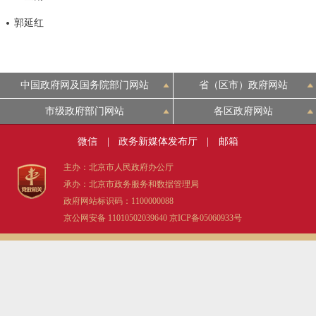
决策公开
专题公开
郭延红
政务服务
中国政府网及国务院部门网站
省（区市）政府网站
个人服务
法人服务
部门服务
市级政府部门网站
各区政府网站
便民服务
利企服务
投资项目
微信
|
政务新媒体发布厅
|
邮箱
主办：北京市人民政府办公厅
中介服务
阳光政务
承办：北京市政务服务和数据管理局
政府网站标识码：1100000088
政民互动
京公网安备 11010502039640
京ICP备05060933号
12345网上接诉即办
我要咨询
我要建议
参与调查
在线访谈
图说互动