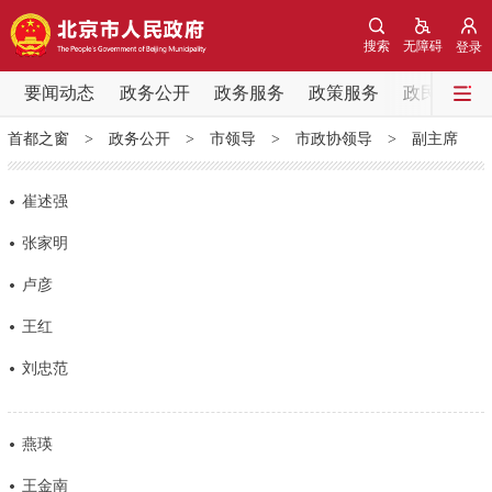
网站地图
搜索
无障碍
登录
要闻动态
要闻动态
政务公开
政务服务
政策服务
政民互动
首都之窗
>
政务公开
>
市领导
>
市政协领导
>
副主席
党中央精神
国务院信息
中央部委动态
崔述强
北京要闻
会议信息
部门动态
张家明
各区热点
卢彦
王红
政务公开
刘忠范
市领导
机构职能
政策服务
燕瑛
政策兑现
政策解读
回应关切
王金南