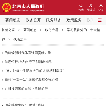
网站地图
搜索
无障碍
登录
要闻动态
要闻动态
政务公开
政务服务
政策服务
政民互动
首都之窗
>
要闻动态
>
政务专题
>
学习贯彻党的二十大精
党中央精神
国务院信息
中央部委动态
神
>
代表之声
北京要闻
会议信息
部门动态
为建设新时代体育强国贡献力量
各区热点
学思悟行相结合 守正创新出精品
“努力让每个生活在大兴的人都感到幸福”
政务公开
建好“一室一站” 架起党和群众连心桥
市领导
机构职能
政策服务
在科技强国的道路上勇毅前行
政策兑现
政策解读
回应关切
回岗继续发扬“一微克”精神