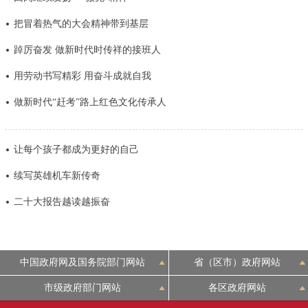
决策公开
专题公开
把冒着热气的大会精神带到基层
踔厉奋发 做新时代时传祥的接班人
政务服务
用劳动书写精彩 用奋斗成就自我
个人服务
法人服务
部门服务
做新时代“赶考”路上红色文化传承人
便民服务
利企服务
投资项目
让每个孩子都成为更好的自己
中介服务
阳光政务
续写英雄机车新传奇
二十大报告越读越振奋
政民互动
12345网上接诉即办
我要咨询
我要建议
中国政府网及国务院部门网站
省（区市）政府网站
参与调查
在线访谈
图说互动
市级政府部门网站
各区政府网站