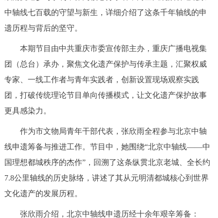
中轴线七百载的守望与新生，详细介绍了这条千年轴线的申
决策公开
专题公开
遗历程与背后的坚守。
政务服务
本期节目由中共重庆市委宣传部主办，重庆广播电视集
个人服务
法人服务
部门服务
团（总台）承办，聚焦文化遗产保护与传承主题，汇聚权威
专家、一线工作者与青年实践者，创新设置现场观察实践
便民服务
利企服务
投资项目
团，打破传统理论节目单向传播模式，让文化遗产保护故事
更具感染力。
中介服务
阳光政务
作为市文物局青年干部代表，张欣雨全程参与北京中轴
政民互动
线申遗筹备与推进工作。节目中，她围绕“北京中轴线——中
国理想都城秩序的杰作”，回溯了这条纵贯北京老城、全长约
12345网上接诉即办
我要咨询
我要建议
7.8公里轴线的历史脉络，讲述了其从元明清都城核心到世界
文化遗产的发展历程。
参与调查
在线访谈
图说互动
张欣雨介绍，北京中轴线申遗历经十余年艰辛筹备：