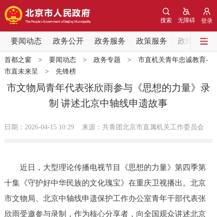
网站地图
搜索
无障碍
登录
要闻动态
要闻动态
政务公开
政务服务
政策服务
政民互动
首都之窗
>
要闻动态
>
政务专题
>
市直机关青年忠诚教育-
党中央精神
国务院信息
中央部委动态
市直未来呈
>
先锋榜
市文物局青年代表张欣雨参与《思想的力量》录
北京要闻
会议信息
部门动态
制 讲述北京中轴线申遗故事
各区热点
日期：2026-04-15 10:29
来源：共青团北京市直属机关工作委员会
政务公开
近日，大型理论传播电视节目《思想的力量》第四季第
市领导
机构职能
政策服务
十集《守护好中华民族的文化瑰宝》在重庆卫视播出。北京
市文物局、北京中轴线申遗保护工作办公室青年干部代表张
政策兑现
政策解读
回应关切
欣雨受邀参与录制，作为核心分享者，向全国观众讲述北京