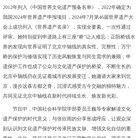
走进北京
2012年列入《中国世界文化遗产预备名单》，2022年确定为
我国2024年世界遗产申报项目，2024年7月第46届世界遗产大
北京概况
十六区概览
人文北京
会上成功列入《世界遗产名录》，实现全要素、一次性通过
评审。她特别提到申遗路上有三座“桥”让人难忘：正阳桥镇水
绿色北京
图说北京
视频北京
兽的发现向世界证明了北京中轴线的真实性、完整性；万宁
多语种
桥的保护与修缮实现了历史风貌恢复与民生需求的兼顾；申
遗保护工作也成了公众与文化遗产保护的桥梁。不断生长的
ENGLISH
한국어
日本語
北京中轴线仍在见证着城市的发展变迁，她邀请大家来到北
京，漫步这条古都之脊，沉浸式感受古今交融的独特魅力，
DEUTSCH
FRANÇAIS
РУССКИЙ ЯЗЫК
共同见证北京中轴线在新时代持续生长、焕发新光彩。
ESPAÑOL
العربية
PORTUGUÊS
节目中，中国社会科学院学部委员王巍等专家解读文化
遗产保护的时代意义，与张欣雨的分享形成呼应，让观众深
ITALIANO
刻认识到文化遗产保护对传承民族文脉、增强文化自信的重