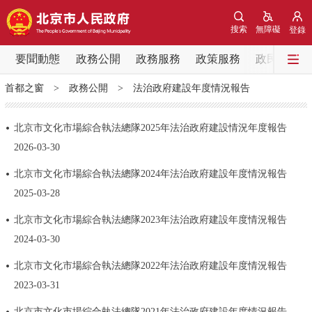
網站地圖
搜索
無障礙
登錄
要聞動態
要聞動態
政務公開
政務服務
政策服務
政民互動
首都之窗
>
政務公開
>
法治政府建設年度情況報告
黨中央精神
國務院資訊
中央部委動態
北京市文化市場綜合執法總隊2025年法治政府建設情況年度報告
北京要聞
會議資訊
部門動態
2026-03-30
北京市文化市場綜合執法總隊2024年法治政府建設年度情況報告
各區熱點
2025-03-28
政務公開
北京市文化市場綜合執法總隊2023年法治政府建設年度情況報告
2024-03-30
市領導
機構職能
政策服務
北京市文化市場綜合執法總隊2022年法治政府建設年度情況報告
2023-03-31
政策兌現
政策解讀
回應關切
北京市文化市場綜合執法總隊2021年法治政府建設年度情況報告