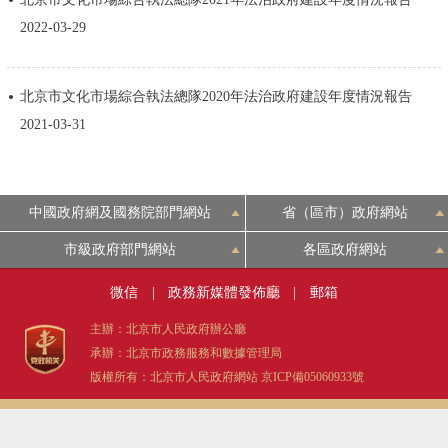
決策公開
專題公開
2022-03-29
政務服務
北京市文化市場綜合執法總隊2020年法治政府建設年度情況報告
2021-03-31
個人服務
法人服務
部門服務
便民服務
利企服務
投資項目
中國政府網及國務院部門網站
省（區市）政府網站
仲介服務
陽光政務
市級政府部門網站
各區政府網站
微信
|
政務新媒體發佈廳
|
郵箱
政民互動
主辦：北京市人民政府辦公廳
12345網上接訴即辦
我要諮詢
我要建議
承辦：北京市政務服務和數據管理局
版權所有：北京市人民政府網站
京ICP備05060933號
參與調查
線上訪談
圖説互動