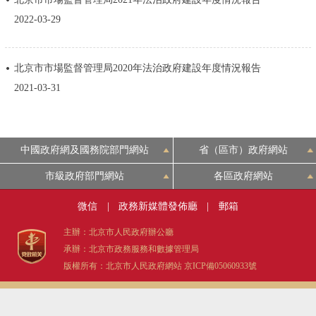
決策公開
專題公開
2022-03-29
政務服務
北京市市場監督管理局2020年法治政府建設年度情況報告
2021-03-31
個人服務
法人服務
部門服務
便民服務
利企服務
投資項目
中國政府網及國務院部門網站
省（區市）政府網站
仲介服務
陽光政務
市級政府部門網站
各區政府網站
微信
|
政務新媒體發佈廳
|
郵箱
政民互動
主辦：北京市人民政府辦公廳
12345網上接訴即辦
我要諮詢
我要建議
承辦：北京市政務服務和數據管理局
版權所有：北京市人民政府網站
京ICP備05060933號
參與調查
線上訪談
圖説互動