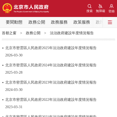
網站地圖
搜索
無障礙
登錄
要聞動態
要聞動態
政務公開
政務服務
政策服務
政民互動
首都之窗
>
政務公開
>
法治政府建設年度情況報告
黨中央精神
國務院資訊
中央部委動態
北京市密雲區人民政府2025年法治政府建設年度情況報告
北京要聞
會議資訊
部門動態
2026-03-30
北京市密雲區人民政府2024年法治政府建設年度情況報告
各區熱點
2025-03-28
政務公開
北京市密雲區人民政府2023年法治政府建設年度情況報告
2024-03-30
市領導
機構職能
政策服務
​北京市密雲區人民政府2022年法治政府建設年度情況報告
2023-03-31
政策兌現
政策解讀
回應關切
北京市密雲區人民政府2021年法治政府建設年度情況報告