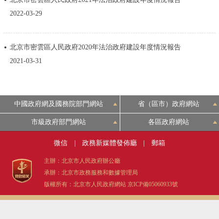
決策公開
專題公開
2022-03-29
政務服務
北京市密雲區人民政府2020年法治政府建設年度情況報告
2021-03-31
個人服務
法人服務
部門服務
便民服務
利企服務
投資項目
中國政府網及國務院部門網站
省（區市）政府網站
仲介服務
陽光政務
市級政府部門網站
各區政府網站
微信
|
政務新媒體發佈廳
|
郵箱
政民互動
主辦：北京市人民政府辦公廳
12345網上接訴即辦
我要諮詢
我要建議
承辦：北京市政務服務和數據管理局
版權所有：北京市人民政府網站
京ICP備05060933號
參與調查
線上訪談
圖説互動