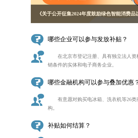
《关于公开征集2024年度鼓励绿色智能消费
决策公开
政务服务
哪些企业可以参与发放补贴？
个人服务
在北京市登记注册、具有独立法人资格
销条件的实体和电子商务企业。
便民服务
哪些金融机构可以参与叠加优惠
中介服务
有意愿对购买电冰箱、洗衣机等26类
政民互动
构。
12345网上接诉即办
补贴如何结算？
参与调查