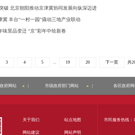
突破 北京朝阳推动京津冀协同发展向纵深迈进
冀 丰台“一村一园”撬动三地产业联动
年味里品变迁 “京”彩年中绘新卷
3
4
5
...
19
20
下一页
共2
政府网站
|
市级政府部门网站
|
各区政府网
关于我们
站点地图
市民服务热线：12
网站建议
网站声明