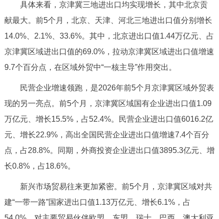
走进北京
具体来看，京津冀三地进出口均实现增长，其中北京贡
献最大。前5个月，北京、天津、河北三地进出口值分别增长
北京概况
十六区概览
人文北京
14.0%、2.1%、33.6%。其中，北京进出口值1.44万亿元、占
京津冀区域进出口值的69.0%，拉动京津冀区域进出口值增速
绿色北京
图说北京
视频北京
9.7个百分点，在区域外贸中“一核主导”作用突出。
多语种
民营企业增速领跑，是2026年前5个月京津冀区域外贸表
现的另一亮点。前5个月，京津冀区域国有企业进出口值1.09
ENGLISH
한국어
日本語
万亿元、增长15.5%，占52.4%。民营企业进出口值6016.2亿
元、增长22.9%，高出全国民营企业进出口值增速7.4个百分
DEUTSCH
FRANÇAIS
РУССКИЙ ЯЗЫК
点，占28.8%。同期，外商投资企业进出口值3895.3亿元、增
长0.8%，占18.6%。
ESPAÑOL
العربية
PORTUGUÊS
新兴市场贸易往来更加紧密。前5个月，京津冀区域对共
ITALIANO
建“一带一路”国家进出口值1.13万亿元、增长6.1%，占
54.0%。对主要贸易伙伴欧盟、东盟、瑞士、巴西、澳大利亚