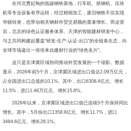
在河北曹妃甸的低碳钢铁基地，行车机、抓钢机、压块
决策公开
专题公开
机等专业设备有序运转，经过精细加工，废旧钢铁不仅实现
政务服务
华丽转身，也带动相关钢材外贸交易额的显著增长。而这背
后，北京的绿色认证服务体系、天津的智能建材研发中心，
个人服务
法人服务
部门服务
与之共同构建起覆盖“研发-生产-认证-出口”的全链条生态，向
全球市场递出一张张来自建材行业的“绿色名片”。
便民服务
利企服务
投资项目
这只是京津冀区域协同推动外贸发展的一个缩影。数据
显示，2026年前5个月，京津冀区域进出口值达2.09万亿元，
中介服务
阳光政务
占全国进出口总值的10.1%。其中，出口6308.4亿元、增长
政民互动
11.5%，进口1.46万亿元、增长15.8%。
12345网上接诉即办
我要咨询
我要建议
2026年以来，京津冀区域进出口值已连续5个月保持同比
增长。其中，5月份出口1358.9亿元、增长11.7%，进口
参与调查
在线访谈
图说互动
3484.6亿元、增长28.1%。