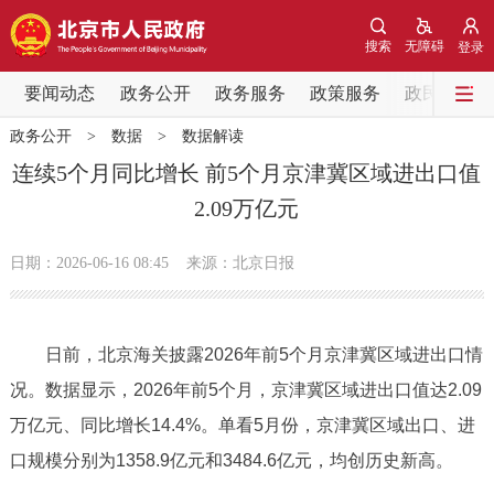
网站地图
搜索
无障碍
登录
要闻动态
要闻动态
政务公开
政务服务
政策服务
政民互动
政务公开
>
数据
>
数据解读
党中央精神
国务院信息
中央部委动态
连续5个月同比增长 前5个月京津冀区域进出口值
2.09万亿元
北京要闻
会议信息
部门动态
日期：2026-06-16 08:45
来源：北京日报
各区热点
政务公开
日前，北京海关披露2026年前5个月京津冀区域进出口情
况。数据显示，2026年前5个月，京津冀区域进出口值达2.09
市领导
机构职能
政策服务
万亿元、同比增长14.4%。单看5月份，京津冀区域出口、进
政策兑现
政策解读
回应关切
口规模分别为1358.9亿元和3484.6亿元，均创历史新高。