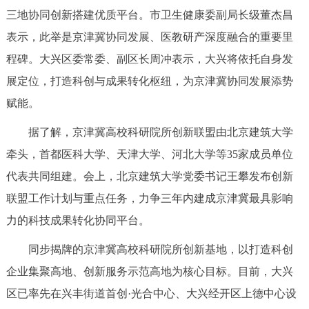
走进北京
三地协同创新搭建优质平台。市卫生健康委副局长级董杰昌
表示，此举是京津冀协同发展、医教研产深度融合的重要里
北京概况
十六区概览
人文北京
程碑。大兴区委常委、副区长周冲表示，大兴将依托自身发
展定位，打造科创与成果转化枢纽，为京津冀协同发展添势
绿色北京
图说北京
视频北京
赋能。
多语种
据了解，京津冀高校科研院所创新联盟由北京建筑大学
ENGLISH
한국어
日本語
牵头，首都医科大学、天津大学、河北大学等35家成员单位
代表共同组建。会上，北京建筑大学党委书记王攀发布创新
DEUTSCH
FRANÇAIS
РУССКИЙ ЯЗЫК
联盟工作计划与重点任务，力争三年内建成京津冀最具影响
力的科技成果转化协同平台。
ESPAÑOL
العربية
PORTUGUÊS
同步揭牌的京津冀高校科研院所创新基地，以打造科创
企业集聚高地、创新服务示范高地为核心目标。目前，大兴
ITALIANO
区已率先在兴丰街道首创·光合中心、大兴经开区上德中心设