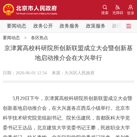
网站地图
搜索
无障碍
登录
要闻动态
要闻动态
政务公开
政务服务
政策服务
政民互动
要闻动态
>
各区热点
党中央精神
国务院信息
中央部委动态
京津冀高校科研院所创新联盟成立大会暨创新基
地启动推介会在大兴举行
北京要闻
会议信息
部门动态
日期：2026-06-01 12:54
来源：大兴区人民政府
各区热点
政务公开
5月29日下午，京津冀高校科研院所创新联盟成立大会暨
创新基地启动推介会，在大兴庞各庄西瓜小镇举行。北京市
市领导
机构职能
政策服务
科学技术研究院党组副书记、院长伍建民，首都医科大学党
政策兑现
政策解读
回应关切
委书记王达品，北京建筑大学党委书记王攀，民政职业大学