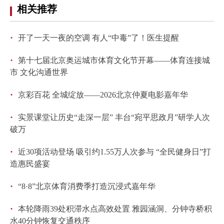
相关推荐
·
开了一天一夜的空调 有人“中毒”了！医生提醒
·
第十七届北京奥运城市体育文化节开幕——体育连接城
市 文化沟通世界
·
京彩百花 全城绽放——2026北京仲夏电影嘉年华
·
实景课堂让历史“走深一层” 丰台“宛平思政月”研学人次
破万
·
近30项活动登场 吸引约1.55万人次参与 “全民健身日”打
造惠民盛宴
·
“8·8”北京体育消费季打造沉浸式嘉年华
·
本轮降雨39处积滞水点高效处置 雅园涵洞、分钟寺桥积
水40分钟恢复交通秩序