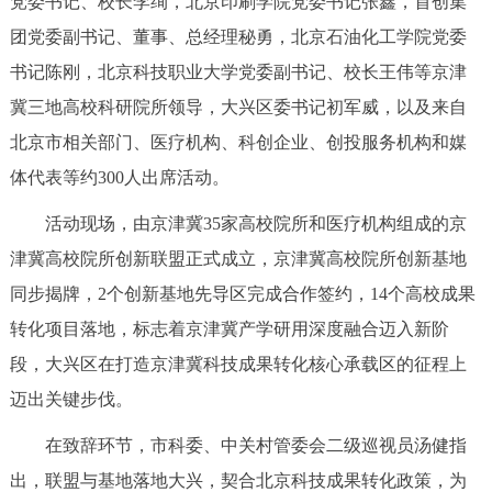
党委书记、校长李绚，北京印刷学院党委书记张鑫，首创集
决策公开
专题公开
团党委副书记、董事、总经理秘勇，北京石油化工学院党委
书记陈刚，北京科技职业大学党委副书记、校长王伟等京津
政务服务
冀三地高校科研院所领导，大兴区委书记初军威，以及来自
个人服务
法人服务
部门服务
北京市相关部门、医疗机构、科创企业、创投服务机构和媒
体代表等约300人出席活动。
便民服务
利企服务
投资项目
活动现场，由京津冀35家高校院所和医疗机构组成的京
津冀高校院所创新联盟正式成立，京津冀高校院所创新基地
中介服务
阳光政务
同步揭牌，2个创新基地先导区完成合作签约，14个高校成果
政民互动
转化项目落地，标志着京津冀产学研用深度融合迈入新阶
段，大兴区在打造京津冀科技成果转化核心承载区的征程上
12345网上接诉即办
我要咨询
我要建议
迈出关键步伐。
在致辞环节，市科委、中关村管委会二级巡视员汤健指
参与调查
在线访谈
图说互动
出，联盟与基地落地大兴，契合北京科技成果转化政策，为