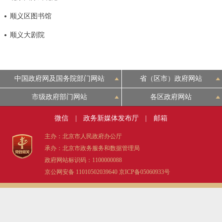
决策公开
专题公开
顺义区图书馆
顺义大剧院
政务服务
个人服务
法人服务
部门服务
中国政府网及国务院部门网站
省（区市）政府网站
便民服务
利企服务
投资项目
市级政府部门网站
各区政府网站
微信
|
政务新媒体发布厅
|
邮箱
中介服务
阳光政务
主办：北京市人民政府办公厅
政民互动
承办：北京市政务服务和数据管理局
政府网站标识码：1100000088
12345网上接诉即办
我要咨询
我要建议
京公网安备 11010502039640
京ICP备05060933号
参与调查
在线访谈
图说互动