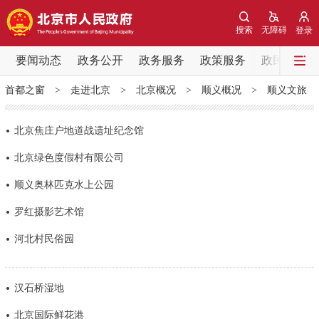
网站地图
搜索
无障碍
登录
要闻动态
要闻动态
政务公开
政务服务
政策服务
政民互动
首都之窗
>
走进北京
>
北京概况
>
顺义概况
>
顺义文旅
党中央精神
国务院信息
中央部委动态
北京焦庄户地道战遗址纪念馆
北京要闻
会议信息
部门动态
北京绿色度假村有限公司
各区热点
顺义奥林匹克水上公园
罗红摄影艺术馆
政务公开
河北村民俗园
市领导
机构职能
政策服务
汉石桥湿地
政策兑现
政策解读
回应关切
北京国际鲜花港