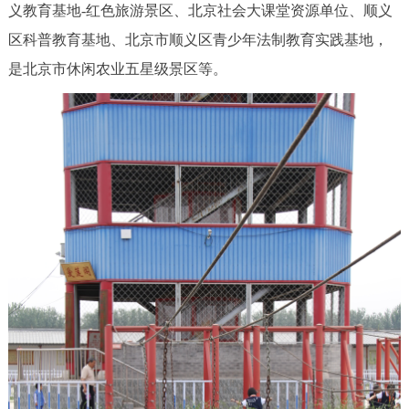
义教育基地-红色旅游景区、北京社会大课堂资源单位、顺义
决策公开
专题公开
区科普教育基地、北京市顺义区青少年法制教育实践基地，
政务服务
是北京市休闲农业五星级景区等。
个人服务
法人服务
部门服务
便民服务
利企服务
投资项目
中介服务
阳光政务
政民互动
12345网上接诉即办
我要咨询
我要建议
参与调查
在线访谈
图说互动