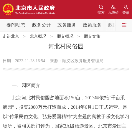
网站地图
搜索
无障碍
登录
要闻动态
要闻动态
政务公开
政务服务
政策服务
政民互动
走进北京
>
北京概况
>
顺义概况
>
顺义文旅
党中央精神
国务院信息
中央部委动态
河北村民俗园
北京要闻
会议信息
部门动态
日期：2022-11-28 16:54
来源：顺义区政务服务管理局
各区热点
一、园区简介
政务公开
北京河北村民俗园占地面积150亩，2013年依托“千亩采
市领导
机构职能
政策服务
摘园”，投资2000万元打造而成，2014年6月1日正式运营。是
以“传承民俗文化、弘扬爱国精神”为主题的寓教于乐文化学习
政策兑现
政策解读
回应关切
场所，被相关部门评为，国家3A级旅游景区、北京市爱国主