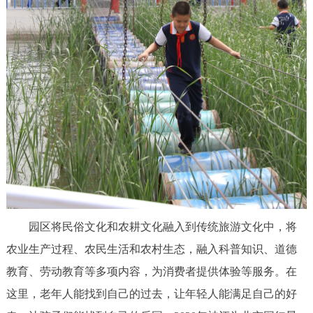
走进北京
北京概况
十六区概览
人文北京
绿色北京
图说北京
视频北京
多语种
ENGLISH
한국어
日本語
DEUTSCH
FRANÇAIS
РУССКИЙ ЯЗЫК
园区将民俗文化和农耕文化融入到传统旅游文化中，将
ESPAÑOL
العربية
PORTUGUÊS
农业生产过程、农民生活和农村生态，融入科普知识、道德
教育、劳动教育等多项内容，为消费者提供体验等服务。在
ITALIANO
这里，老年人能找到自己的过去，让年轻人能满足自己的好