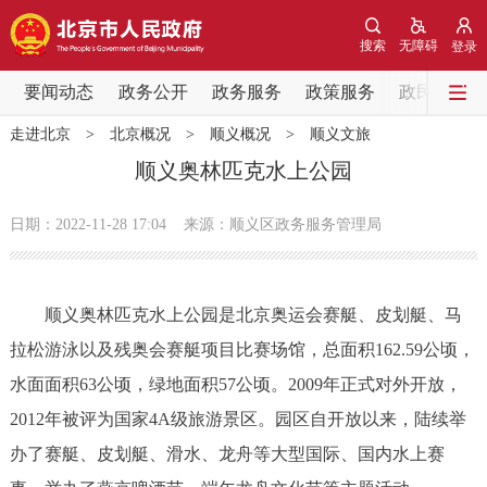
网站地图
搜索
无障碍
登录
要闻动态
要闻动态
政务公开
政务服务
政策服务
政民互动
走进北京
>
北京概况
>
顺义概况
>
顺义文旅
党中央精神
国务院信息
中央部委动态
顺义奥林匹克水上公园
北京要闻
会议信息
部门动态
日期：2022-11-28 17:04
来源：顺义区政务服务管理局
各区热点
顺义奥林匹克水上公园是北京奥运会赛艇、皮划艇、马
政务公开
拉松游泳以及残奥会赛艇项目比赛场馆，总面积162.59公顷，
水面面积63公顷，绿地面积57公顷。2009年正式对外开放，
市领导
机构职能
政策服务
2012年被评为国家4A级旅游景区。园区自开放以来，陆续举
政策兑现
政策解读
回应关切
办了赛艇、皮划艇、滑水、龙舟等大型国际、国内水上赛