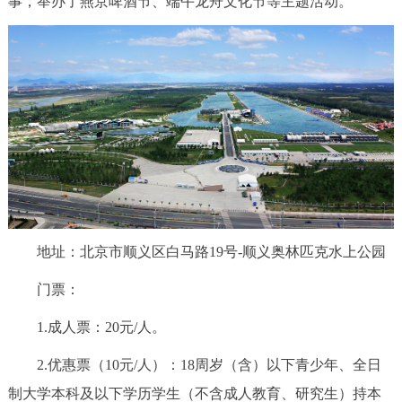
事，举办了燕京啤酒节、端午龙舟文化节等主题活动。
决策公开
专题公开
政务服务
个人服务
法人服务
部门服务
便民服务
利企服务
投资项目
中介服务
阳光政务
地址：北京市顺义区白马路19号-顺义奥林匹克水上公园
政民互动
门票：
12345网上接诉即办
我要咨询
我要建议
1.成人票：20元/人。
2.优惠票（10元/人）：18周岁（含）以下青少年、全日
参与调查
在线访谈
图说互动
制大学本科及以下学历学生（不含成人教育、研究生）持本