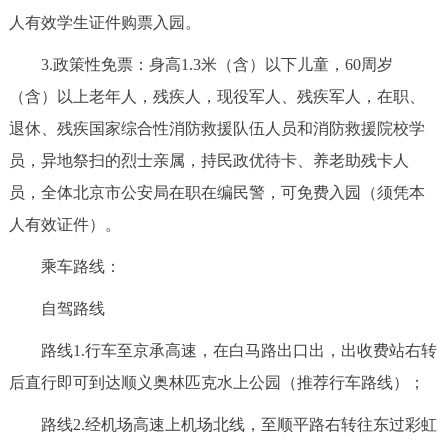
走进北京
人有效学生证件购票入园。
北京概况
十六区概览
人文北京
3.政策性免票：身高1.3米（含）以下儿童，60周岁
（含）以上老年人，残疾人，现役军人、残疾军人，在职、
绿色北京
图说北京
视频北京
退休、残疾国家综合性消防救援队伍人员和消防救援院校学
员，异地祭扫的烈士亲属，持民政优待卡、养老助残卡人
多语种
员，全体北京市公安局在职在编民警，可免费入园（须凭本
ENGLISH
한국어
日本語
人有效证件）。
乘车路线：
DEUTSCH
FRANÇAIS
РУССКИЙ ЯЗЫК
自驾路线
ESPAÑOL
العربية
PORTUGUÊS
路线1.行车至京承高速，在白马路出口出，出收费站右转
后直行即可到达顺义奥林匹克水上公园（推荐行车路线）；
ITALIANO
路线2.经机场高速上机场北线，至顺平路右转往东过彩虹