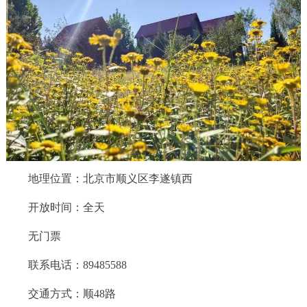
走进北京
北京概况
十六区概览
人文北京
绿色北京
图说北京
视频北京
多语种
ENGLISH
한국어
日本語
地理位置：北京市顺义区李遂镇西
DEUTSCH
FRANÇAIS
РУССКИЙ ЯЗЫК
开放时间：全天
ESPAÑOL
العربية
PORTUGUÊS
无门票
联系电话：89485588
ITALIANO
交通方式：顺48路