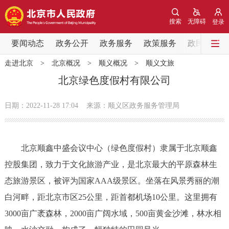
网站地图
搜索
无障碍
登录
要闻动态
要闻动态
政务公开
政务服务
政策服务
政民互动
走进北京
>
北京概况
>
顺义概况
>
顺义文旅
党中央精神
国务院信息
中央部委动态
北京绿色度假村有限公司
北京要闻
会议信息
部门动态
日期：2022-11-28 17:04
来源：顺义区政务服务管理局
各区热点
北京顺鑫中盛会议中心（绿色度假村）隶属于北京顺鑫
政务公开
控股集团，致力于文化旅游产业，是北京最大的平原森林生
态旅游景区，被评为国家AAA级景区。坐落在风景秀丽的潮
市领导
机构职能
政策服务
白河畔，距北京市区25公里，距首都机场10公里。这里拥有
政策兑现
政策解读
回应关切
3000亩广袤森林，2000亩广阔水域，500亩黄金沙滩，林水相