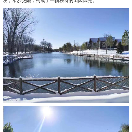
映，水沙交融，构成了一幅独特的田园风光。
决策公开
专题公开
政务服务
个人服务
法人服务
部门服务
便民服务
利企服务
投资项目
中介服务
阳光政务
政民互动
12345网上接诉即办
我要咨询
我要建议
参与调查
在线访谈
图说互动