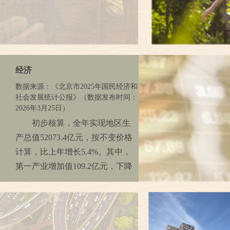
人。普通高中招生8.4万人，在校
生24.7万人，毕业生7.2万人。普
通初中招生16.2万人，在校生
45.5万人，毕业生11.3万人。普
通小学招生18.3万人，在校生
经济
117.2万人，毕业生17.3万人。学
数据来源：《北京市2025年国民经济和
前教育招生12.9万人，在园幼儿
社会发展统计公报》（数据发布时间：
43.6万人。全年共有民办高校15
2026年3月25日）
所，在校生6.1万人。民办中等教
初步核算，全年实现地区生
育学校（不包括技工学校）127
产总值52073.4亿元，按不变价格
所，在校生3.6万人。民办小学33
计算，比上年增长5.4%。其中，
所，在校生3.6万人。民办幼儿园
第一产业增加值109.2亿元，下降
902所，在园幼儿16.3万人。特殊
0.7%；第二产业增加值7187.4亿
教育招生1597人，在校生8799
元，增长3.5%；第三产业增加值
人，毕业生1818人。
44776.9亿元，增长5.8%。三次产
科技：2025年全年发明专利
业构成为0.2︰13.8︰86.0。按常