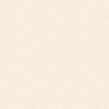
比上年增长14.1%。
生能源发电量占总发电量的比重
旅游：2025年全年接待游客
为16.1%，提高3.6个百分点。万
3.9亿人次，比上年增长4.8%；实
元地区生产总值用水量为8.13立
现旅游总花费7159.3亿元，增长
方米，按不变价格计算，比上年
6.5%。其中，接待国内游客3.8亿
下降4.62%。
人次，增长4.4%，国内旅游花费
——数据来源：《北京市
6653.7亿元，增长4.4%；接待入
2025年国民经济和社会发展统计
境游客548.0万人次，增长
公报》（数据发布时间：2026年
39.0%，入境游客总花费70.8亿美
3月25日）
元，增长44.3%。
卫生：2025年年末共有医疗
卫生机构[23]11994个，其中，医
院782个，比上年增加8个。医疗
卫生机构实有床位14.4万张，增
加0.3万张，其中，医院床位13.7
万张，增加0.3万张。卫生技术人