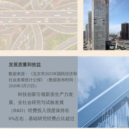
授权量11.3万件，比上年下降
住人口计算，全市人均地区生产
5.7%。年末拥有有效发明专利
总值为23.9万元（按年平均汇率
74.8万件，增长12.7%。PCT国际
折算为3.3万美元）。
专利申请量1.1万件，下降5.7%。
2025年全年北京地区货物贸
每万人口高价值发明专利拥有量
易进出口总值31929.7亿元，比上
180.7件，增加20.9件。全市认定
年下降11.5%。其中，出口值
登记技术合同成交额9865.0亿
6286.8亿元，增长3.8%；进口值
元，增长7.8%。截至年末，全市
25642.9亿元，下降14.6%。北京
发展质量和效益
累计备案上线大模型209款，占
地区对共建“一带一路”国家进出
数据来源：《北京市2025年国民经济和
全国总数近1/3。年内我国首个低
口总值19294.1亿元，占地区进出
社会发展统计公报》（数据发布时间：
轨物联网通信星座“天启星座”一
口总值的60.4%。
2026年3月25日）
期完成全球组网，创新医疗器
科技创新引领新质生产力发
科技创新引领新质生产力发
械、AI三类医疗器械获批上市数
展。全社会研究与试验发展
展。全社会研究与试验发展
量位于全国前列，打造统一开源
（R&D）经费投入强度保持在
（R&D）经费投入强度保持在
智算系统软件栈“众智”，形成全
6%左右，基础研究经费占比超过
6%左右，基础研究经费占比超过
栈自主可控的人工智能“北京方
15%。加快建设全球数字经济标
15%。加快建设全球数字经济标