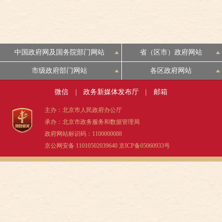
案”。
杆城市，全年实现数字经济增加
杆城市，全年实现数字经济增加
文化：2025年年末共有公共
值24166.3亿元，按现价计算，比
值24166.3亿元，按现价计算，比
图书馆（含国家图书馆）20个，
上年增长8.7%，占全市地区生产
上年增长8.7%，占全市地区生产
总流通3802.2万人次；国家档案
总值的比重为46.4%；其中，数
总值的比重为46.4%；其中，数
中国政府网及国务院部门网站
省（区市）政府网站
馆18家，馆藏纸质档案1434.69万
字经济核心产业增加值增长
字经济核心产业增加值增长
市级政府部门网站
各区政府网站
卷件；备案博物馆249家，其中
10.4%,占地区生产总值的29.3%。
10.4%,占地区生产总值的29.3%。
免费开放154家；文化和旅游部
高技术产业、战略性新兴产业
微信
|
政务新媒体发布厅
|
邮箱
高技术产业、战略性新兴产业
门所属市级文化馆18个、区级文
（二者有交叉）分别实现增加值
（二者有交叉）分别实现增加值
主办：北京市人民政府办公厅
化站343个。北京地区登记在册
16080.5亿元和13323.4亿元，按
16080.5亿元和13323.4亿元，按
承办：北京市政务服务和数据管理局
的报刊总量3557种，出版物发行
现价计算，分别增长7.8%和
现价计算，分别增长7.8%和
政府网站标识码：1100000088
单位11205家，市属图书出版单
5.4%，占地区生产总值的比重分
京公网安备 11010502039640
京ICP备05060933号
5.4%，占地区生产总值的比重分
位19家。全年引进出版物版权
别为30.9%和25.6%，分别比上年
别为30.9%和25.6%，分别比上年
5830件，版权（著作权）登记
提高0.9个和0.1个百分点。高技
提高0.9个和0.1个百分点。高技
136.7万件。年末有线电视实际用
术产业投资增长40.1%，其中，
术产业投资增长40.1%，其中，
户633.5万户，其中高清电视实际
高技术服务业投资增长64.9%。
高技术服务业投资增长64.9%。
用户282.1万户，超高清（4K）
——数据来源：《北京市
发展活力持续释放。优化升