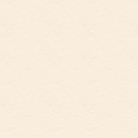
实际用户260.4万户。全年生产完
2025年国民经济和社会发展统计
级“北京服务”，持续营造国际一
成并获准发行电视剧29部847
公报》（数据发布时间：2026年
流营商环境，出台近50项优化营
集，播出电视纪录片22部，网络
3月25日）
商环境条例配套政策措施，完成
剧17部，网络动画片26部，网络
228项年度改革任务，“京策”平台
电影30部，获准发行和上线备案
汇聚政策1693份，政策兑现事项
网络微短剧170部。全年生产电
1071个。全年新设经营主体38.0
影205部，共有32条电影院线、
万户，比上年增长20.7%，其
358家在册电影院，共放映电影
中，新设企业32.1万户,增长
307.5万场，观众4588.7万人次，
21.0%，主要集中在科学研究和
电影票房收入23.8亿元。全年共
技术服务业、租赁和商务服务
有412家表演场所[22]举办演出
业、批发和零售业等行业。
60326场，比上年增长5.4%；观
绿色低碳转型不断深入。全
众人数1400.2万人次，增长
市发电装机容量中，可再生能源
9.3%；演出收入合计50.8亿元，
发电装机容量占比为26.3%，比
增长27.1%。全市规模以上文化
上年提高4.3个百分点；生物质
企业实现营业收入26215.1亿元，
能、水能、太阳能、风能等可再