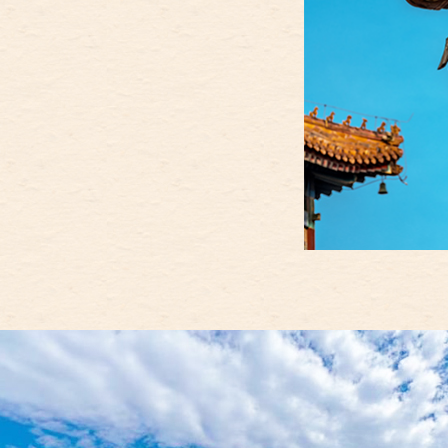
北
走进北京
ove
北京概况
绿色北京
多语种
ENGLISH
DEUTSCH
ESPAÑOL
数
ITALIANO