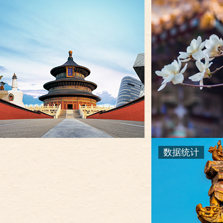
决策公开
政务服务
个人服务
便民服务
中介服务
数据统计
政民互动
12345网上接诉即办
参与调查