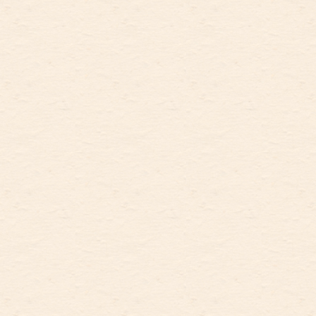
员35.7万人，增加1.2万人，其
中，执业（助理）医师、注册护
士分别为13.8万人和15.6万人，
分别增加3406人和3442人。医疗
机构总诊疗人次为30683.4万人
次，增长1.7%。
体育：2025年全年改扩建体
育公园4个，新建或更新足球、
篮球等体育健身活动场所60处。
全年北京运动员共获得国际性比
赛奖牌46枚，其中金牌25枚、银
牌12枚、铜牌9枚；获得全国性
比赛奖牌222枚，其中金牌64
枚、银牌75枚、铜牌83枚。全年
北京残疾人运动员共获得国际性
比赛奖牌42枚，其中金牌17枚、