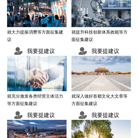
决策公开
专题公开
政务服务
就大力提振消费等方面征集建
就提升科技创新体系效能等方
议
面征集建议
个人服务
法人服务
部门服务
我要提建议
我要提建议
便民服务
利企服务
投资项目
中介服务
阳光政务
政民互动
就充分激发各类经营主体活力
就深入做好首都文化大文章等
等方面征集建议
方面征集建议
12345网上接诉即办
我要咨询
我要建议
我要提建议
我要提建议
参与调查
在线访谈
图说互动