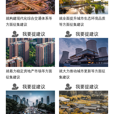
走进北京
就构建现代化综合交通体系等
就全面提升城市生态环境品质
北京概况
十六区概览
人文北京
方面征集建议
等方面征集建议
我要提建议
我要提建议
绿色北京
图说北京
视频北京
多语种
한국어
ENGLISH
日本語
就着力稳定房地产市场等方面
就大力推动城市更新等方面征
征集建议
集建议
DEUTSCH
FRANÇAIS
РУССКИЙ ЯЗЫК
我要提建议
我要提建议
العربية
ESPAÑOL
PORTUGUÊS
ITALIANO