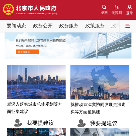
网站地图
搜索
无障碍
登录
要闻动态
要闻动态
政务公开
政务服务
政策服务
政民互动
党中央精神
国务院信息
中央部委动态
北京要闻
会议信息
部门动态
各区热点
政务公开
就深入落实城市总体规划等方
就推动京津冀协同发展走深走
市领导
机构职能
政策服务
面征集建议
实等方面征集建...
我要提建议
我要提建议
政策兑现
政策解读
回应关切