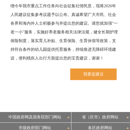
绕今年我市重点工作任务向社会征集社情民意，现将2026年
决策公开
专题公开
人民建议征集参考议题予以公布。真诚希望广大市民、社会
各界和海内外人士积极参与并提出您的建议。请您就加强“一
政务服务
老一小”服务，实施好养老服务相关法律法规，健全长期护理
个人服务
法人服务
部门服务
保险制度，落实育儿补贴、生育保险、生育休假等政策，支
持符合条件的幼儿园提供托育服务，持续推进无障碍环境建
便民服务
利企服务
投资项目
设，便利残疾人出行方面提出您的宝贵建议，谢谢！
我要提建议
中介服务
阳光政务
政民互动
12345网上接诉即办
我要咨询
我要建议
中国政府网及国务院部门网站
省（区市）政府网站
参与调查
在线访谈
图说互动
市级政府部门网站
各区政府网站