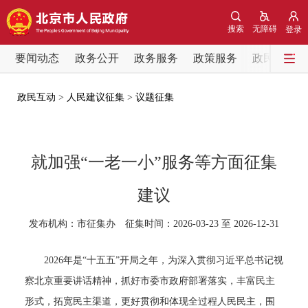
网站地图
搜索
无障碍
登录
要闻动态
要闻动态
政务公开
政务服务
政策服务
政民互动
党中央精神
国务院信息
中央部委动态
政民互动
>
人民建议征集
>
议题征集
北京要闻
会议信息
部门动态
就加强“一老一小”服务等方面征集
各区热点
建议
政务公开
发布机构：市征集办 征集时间：2026-03-23 至 2026-12-31
市领导
机构职能
政策服务
2026年是“十五五”开局之年，为深入贯彻习近平总书记视
察北京重要讲话精神，抓好市委市政府部署落实，丰富民主
政策兑现
政策解读
回应关切
形式，拓宽民主渠道，更好贯彻和体现全过程人民民主，围