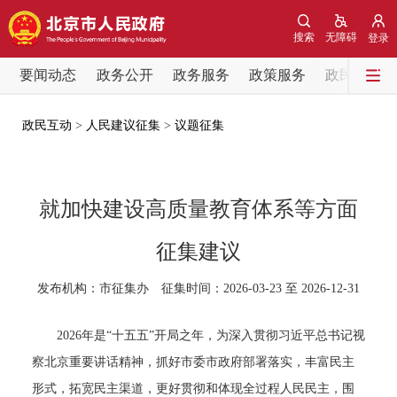
网站地图
搜索
无障碍
登录
要闻动态
要闻动态
政务公开
政务服务
政策服务
政民互动
党中央精神
国务院信息
中央部委动态
政民互动
>
人民建议征集
>
议题征集
北京要闻
会议信息
部门动态
就加快建设高质量教育体系等方面
各区热点
征集建议
政务公开
发布机构：市征集办 征集时间：2026-03-23 至 2026-12-31
市领导
机构职能
政策服务
2026年是“十五五”开局之年，为深入贯彻习近平总书记视
察北京重要讲话精神，抓好市委市政府部署落实，丰富民主
政策兑现
政策解读
回应关切
形式，拓宽民主渠道，更好贯彻和体现全过程人民民主，围