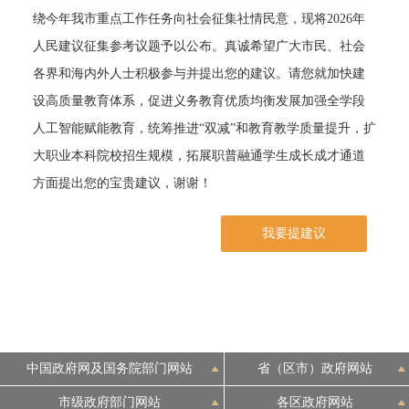
绕今年我市重点工作任务向社会征集社情民意，现将2026年
决策公开
专题公开
人民建议征集参考议题予以公布。真诚希望广大市民、社会
各界和海内外人士积极参与并提出您的建议。请您就加快建
政务服务
设高质量教育体系，促进义务教育优质均衡发展加强全学段
个人服务
法人服务
部门服务
人工智能赋能教育，统筹推进“双减”和教育教学质量提升，扩
大职业本科院校招生规模，拓展职普融通学生成长成才通道
便民服务
利企服务
投资项目
方面提出您的宝贵建议，谢谢！
我要提建议
中介服务
阳光政务
政民互动
12345网上接诉即办
我要咨询
我要建议
中国政府网及国务院部门网站
省（区市）政府网站
参与调查
在线访谈
图说互动
市级政府部门网站
各区政府网站