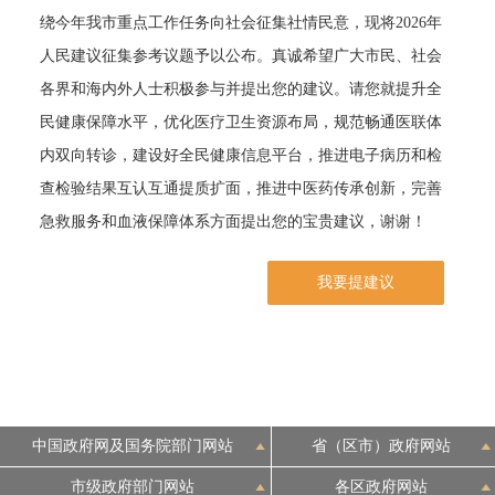
绕今年我市重点工作任务向社会征集社情民意，现将2026年
决策公开
专题公开
人民建议征集参考议题予以公布。真诚希望广大市民、社会
各界和海内外人士积极参与并提出您的建议。请您就提升全
政务服务
民健康保障水平，优化医疗卫生资源布局，规范畅通医联体
个人服务
法人服务
部门服务
内双向转诊，建设好全民健康信息平台，推进电子病历和检
查检验结果互认互通提质扩面，推进中医药传承创新，完善
便民服务
利企服务
投资项目
急救服务和血液保障体系方面提出您的宝贵建议，谢谢！
我要提建议
中介服务
阳光政务
政民互动
12345网上接诉即办
我要咨询
我要建议
中国政府网及国务院部门网站
省（区市）政府网站
参与调查
在线访谈
图说互动
市级政府部门网站
各区政府网站