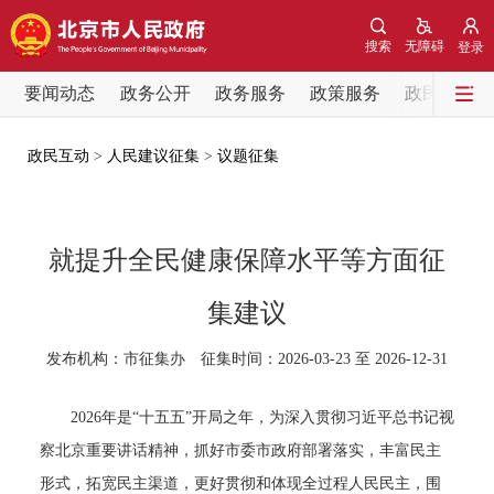
网站地图
搜索
无障碍
登录
要闻动态
要闻动态
政务公开
政务服务
政策服务
政民互动
党中央精神
国务院信息
中央部委动态
政民互动
>
人民建议征集
>
议题征集
北京要闻
会议信息
部门动态
就提升全民健康保障水平等方面征
各区热点
集建议
政务公开
发布机构：市征集办 征集时间：2026-03-23 至 2026-12-31
市领导
机构职能
政策服务
2026年是“十五五”开局之年，为深入贯彻习近平总书记视
察北京重要讲话精神，抓好市委市政府部署落实，丰富民主
政策兑现
政策解读
回应关切
形式，拓宽民主渠道，更好贯彻和体现全过程人民民主，围