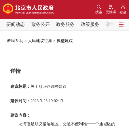
网站地图
搜索
无障碍
登录
要闻动态
要闻动态
政务公开
政务服务
政策服务
政民互动
党中央精神
国务院信息
中央部委动态
政民互动
>
人民建议征集
>
典型建议
北京要闻
会议信息
部门动态
详情
各区热点
建议标题：
关于顺59路调整建议
政务公开
建议时间：
2026-3-23 10:02:13
市领导
机构职能
政策服务
建议内容：
政策兑现
政策解读
回应关切
龙湾屯是顺义偏远地区，交通不便利唯一一个通城区的