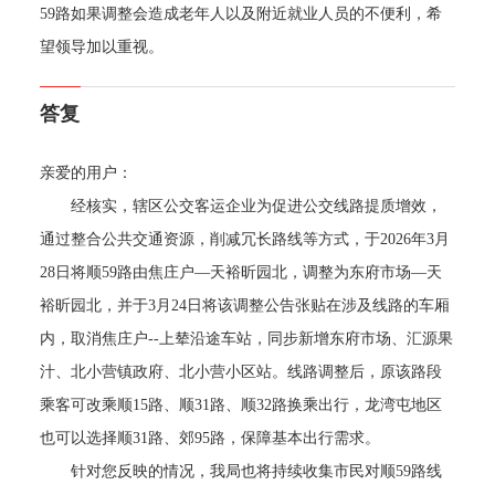
59路如果调整会造成老年人以及附近就业人员的不便利，希
决策公开
专题公开
望领导加以重视。
政务服务
答复
个人服务
法人服务
部门服务
亲爱的用户：
经核实，辖区公交客运企业为促进公交线路提质增效，
便民服务
利企服务
投资项目
通过整合公共交通资源，削减冗长路线等方式，于2026年3月
28日将顺59路由焦庄户—天裕昕园北，调整为东府市场—天
中介服务
阳光政务
裕昕园北，并于3月24日将该调整公告张贴在涉及线路的车厢
内，取消焦庄户--上辇沿途车站，同步新增东府市场、汇源果
政民互动
汁、北小营镇政府、北小营小区站。线路调整后，原该路段
12345网上接诉即办
我要咨询
我要建议
乘客可改乘顺15路、顺31路、顺32路换乘出行，龙湾屯地区
也可以选择顺31路、郊95路，保障基本出行需求。
参与调查
在线访谈
图说互动
针对您反映的情况，我局也将持续收集市民对顺59路线