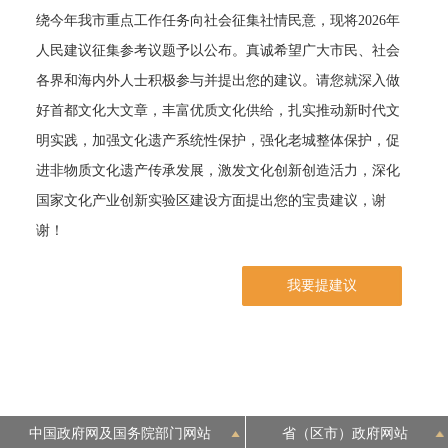
绕今年我市重点工作任务向社会征集社情民意，现将2026年
决策公开
专题公开
人民建议征集参考议题予以公布。真诚希望广大市民、社会
各界和海内外人士积极参与并提出您的建议。请您就深入做
政务服务
好首都文化大文章，丰富优质文化供给，扎实推动新时代文
个人服务
法人服务
部门服务
明实践，加强文化遗产系统性保护，强化老城整体保护，促
进非物质文化遗产传承发展，激发文化创新创造活力，深化
便民服务
利企服务
投资项目
国家文化产业创新实验区建设方面提出您的宝贵建议，谢
谢！
中介服务
阳光政务
我要提建议
政民互动
12345网上接诉即办
我要咨询
我要建议
参与调查
在线访谈
图说互动
中国政府网及国务院部门网站
省（区市）政府网站