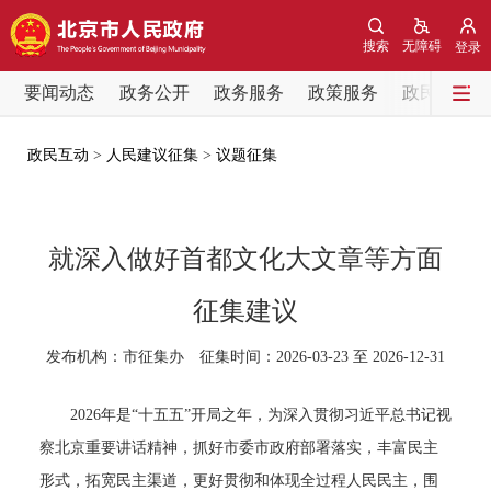
网站地图
搜索
无障碍
登录
要闻动态
要闻动态
政务公开
政务服务
政策服务
政民互动
党中央精神
国务院信息
中央部委动态
政民互动
>
人民建议征集
>
议题征集
北京要闻
会议信息
部门动态
就深入做好首都文化大文章等方面
各区热点
征集建议
政务公开
发布机构：市征集办 征集时间：2026-03-23 至 2026-12-31
市领导
机构职能
政策服务
2026年是“十五五”开局之年，为深入贯彻习近平总书记视
察北京重要讲话精神，抓好市委市政府部署落实，丰富民主
政策兑现
政策解读
回应关切
形式，拓宽民主渠道，更好贯彻和体现全过程人民民主，围