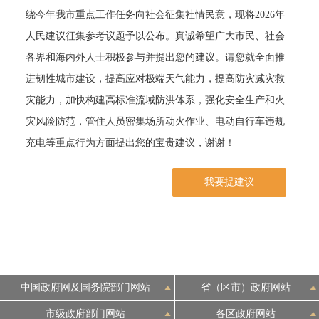
绕今年我市重点工作任务向社会征集社情民意，现将2026年
决策公开
专题公开
人民建议征集参考议题予以公布。真诚希望广大市民、社会
各界和海内外人士积极参与并提出您的建议。请您就全面推
政务服务
进韧性城市建设，提高应对极端天气能力，提高防灾减灾救
个人服务
法人服务
部门服务
灾能力，加快构建高标准流域防洪体系，强化安全生产和火
灾风险防范，管住人员密集场所动火作业、电动自行车违规
便民服务
利企服务
投资项目
充电等重点行为方面提出您的宝贵建议，谢谢！
我要提建议
中介服务
阳光政务
政民互动
12345网上接诉即办
我要咨询
我要建议
中国政府网及国务院部门网站
省（区市）政府网站
参与调查
在线访谈
图说互动
市级政府部门网站
各区政府网站