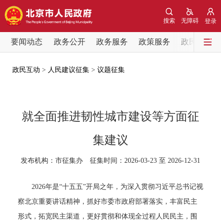
网站地图
搜索
无障碍
登录
要闻动态
要闻动态
政务公开
政务服务
政策服务
政民互动
党中央精神
国务院信息
中央部委动态
政民互动
>
人民建议征集
>
议题征集
北京要闻
会议信息
部门动态
就全面推进韧性城市建设等方面征
各区热点
集建议
政务公开
发布机构：市征集办 征集时间：2026-03-23 至 2026-12-31
市领导
机构职能
政策服务
2026年是“十五五”开局之年，为深入贯彻习近平总书记视
察北京重要讲话精神，抓好市委市政府部署落实，丰富民主
政策兑现
政策解读
回应关切
形式，拓宽民主渠道，更好贯彻和体现全过程人民民主，围