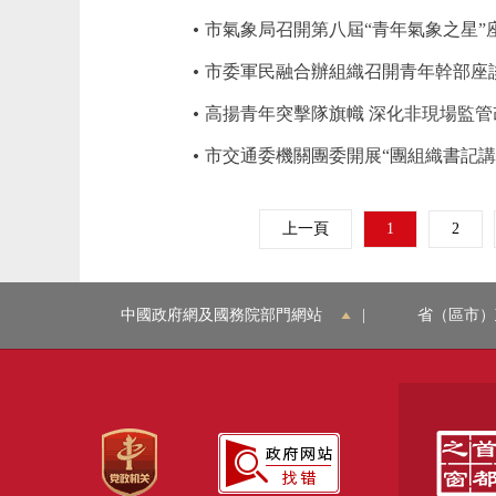
市氣象局召開第八屆“青年氣象之星”
市委軍民融合辦組織召開青年幹部座
高揚青年突擊隊旗幟 深化非現場監管
市交通委機關團委開展“團組織書記講
上一頁
1
2
中國政府網及國務院部門網站
|
省（區市）