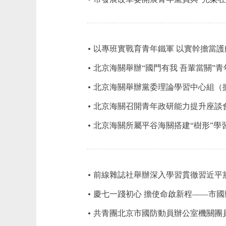
以專班實戰育青年鐵軍 以實幹擔當
北京海關舉辦“國門有我 吾輩當關”
北京海關舉辦黨委理論學習中心組（擴
北京海關召開青年政研能力提升座談
北京海關所屬平谷海關搭建“樹形”學習
前線雜誌社舉辦深入學習貫徹習近平
慶七一踐初心 擔使命啟新程——市
共青團北京市國防動員辦公室機關團