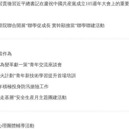
習貫徹習近平總書記在慶祝中國共産黨成立105週年大會上的重
院聯合開展“聯學促成長 實幹顯擔當”聯學聯建活動
當作為
為變革獻一策”青年交流座談會
火計劃”青年新技術學習提升首場培訓
年積極投身防汛搶險工作
走基層”安全生産月主題團建活動
心理團體輔導活動