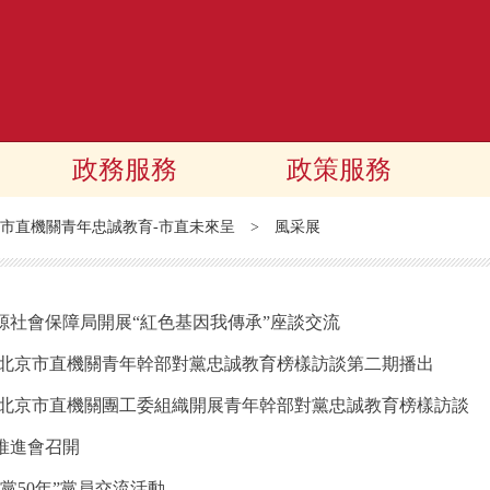
政務服務
政策服務
市直機關青年忠誠教育-市直未來呈
>
風采展
源社會保障局開展“紅色基因我傳承”座談交流
—北京市直機關青年幹部對黨忠誠教育榜樣訪談第二期播出
—北京市直機關團工委組織開展青年幹部對黨忠誠教育榜樣訪談
推進會召開
黨50年”黨員交流活動