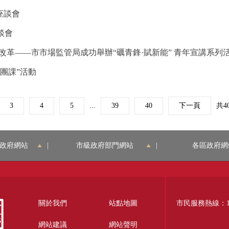
座談會
談會
改革——市市場監管局成功舉辦“礪青鋒·賦新能” 青年宣講系列
團課”活動
3
4
5
...
39
40
下一頁
共4
政府網站
|
市級政府部門網站
|
各區政府網
關於我們
站點地圖
市民服務熱線：12
網站建議
網站聲明