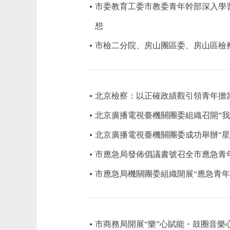
市委教育工委市教委青年幹部深入學
想
市檢二分院、房山團區委、房山區檢察
北京檢察：以正確政績觀引領青年擔
北京廣播電視臺機關團委組織召開“我
北京廣播電視臺機關團委成功舉辦“星
市應急局發佈倡議書號召全市應急青
市應急局機關團委組織開展“應急青年
市商務局開展“樂”心賦能・鼓圈音樂