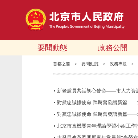
要聞動態
政務公開
首都之窗
>
要聞動態
>
政務專題
>
新老黨員共話初心使命——市人力資
對黨忠誠擔使命 踔厲奮發譜新篇—
對黨忠誠擔使命 踔厲奮發譜新篇—
北京市直機關青年理論學習小組工作
市發展改革委開展青年黨員與“光榮在