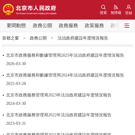
網站地圖
搜索
無障礙
登錄
要聞動態
要聞動態
政務公開
政務服務
政策服務
政民互動
首都之窗
>
政務公開
>
法治政府建設年度情況報告
黨中央精神
國務院資訊
中央部委動態
北京市政務服務和數據管理局2025年法治政府建設年度情況報告
北京要聞
會議資訊
部門動態
2026-03-30
北京市政務服務和數據管理局2024年法治政府建設年度情況報告
各區熱點
2025-03-28
政務公開
北京市政務服務管理局2023年法治政府建設年度情況報告
2024-03-30
市領導
機構職能
政策服務
​北京市政務服務管理局2022年法治政府建設年度情況報告
2023-03-31
政策兌現
政策解讀
回應關切
北京市政務服務管理局2021年法治政府建設年度情況報告