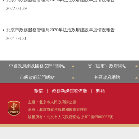
決策公開
專題公開
2022-03-29
政務服務
北京市政務服務管理局2020年法治政府建設年度情況報告
2021-03-31
個人服務
法人服務
部門服務
便民服務
利企服務
投資項目
中國政府網及國務院部門網站
省（區市）政府網站
仲介服務
陽光政務
市級政府部門網站
各區政府網站
微信
|
政務新媒體發佈廳
|
郵箱
政民互動
主辦：北京市人民政府辦公廳
12345網上接訴即辦
我要諮詢
我要建議
承辦：北京市政務服務和數據管理局
版權所有：北京市人民政府網站
京ICP備05060933號
參與調查
線上訪談
圖説互動