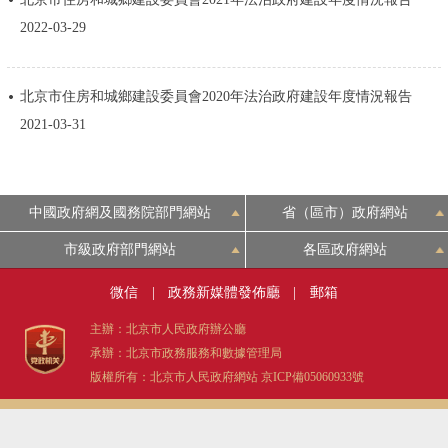
決策公開
專題公開
2022-03-29
政務服務
北京市住房和城鄉建設委員會2020年法治政府建設年度情況報告
2021-03-31
個人服務
法人服務
部門服務
便民服務
利企服務
投資項目
中國政府網及國務院部門網站
省（區市）政府網站
仲介服務
陽光政務
市級政府部門網站
各區政府網站
微信
|
政務新媒體發佈廳
|
郵箱
政民互動
主辦：北京市人民政府辦公廳
12345網上接訴即辦
我要諮詢
我要建議
承辦：北京市政務服務和數據管理局
版權所有：北京市人民政府網站
京ICP備05060933號
參與調查
線上訪談
圖説互動