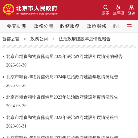
網站地圖
搜索
無障礙
登錄
要聞動態
要聞動態
政務公開
政務服務
政策服務
政民互動
首都之窗
>
政務公開
>
法治政府建設年度情況報告
黨中央精神
國務院資訊
中央部委動態
北京市糧食和物資儲備局2025年法治政府建設年度情況的報告
北京要聞
會議資訊
部門動態
2026-03-30
北京市糧食和物資儲備局2024年法治政府建設年度情況報告
各區熱點
2025-03-28
政務公開
北京市糧食和物資儲備局2023年法治政府建設年度情況報告
2024-03-30
市領導
機構職能
政策服務
北京市糧食和物資儲備局2022年法治政府建設年度情況報告
2023-03-31
政策兌現
政策解讀
回應關切
北京市糧食和物資儲備局2021年法治政府建設年度情況報告