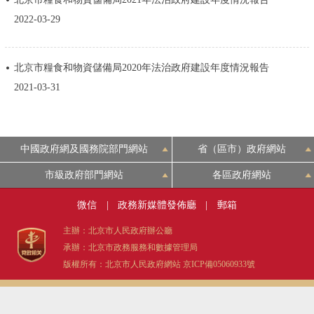
決策公開
專題公開
2022-03-29
政務服務
北京市糧食和物資儲備局2020年法治政府建設年度情況報告
2021-03-31
個人服務
法人服務
部門服務
便民服務
利企服務
投資項目
中國政府網及國務院部門網站
省（區市）政府網站
仲介服務
陽光政務
市級政府部門網站
各區政府網站
微信
|
政務新媒體發佈廳
|
郵箱
政民互動
主辦：北京市人民政府辦公廳
12345網上接訴即辦
我要諮詢
我要建議
承辦：北京市政務服務和數據管理局
版權所有：北京市人民政府網站
京ICP備05060933號
參與調查
線上訪談
圖説互動