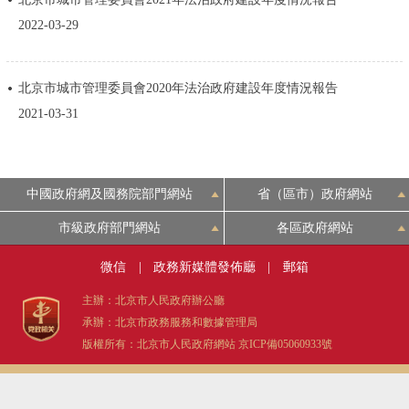
決策公開
專題公開
2022-03-29
政務服務
北京市城市管理委員會2020年法治政府建設年度情況報告
2021-03-31
個人服務
法人服務
部門服務
便民服務
利企服務
投資項目
中國政府網及國務院部門網站
省（區市）政府網站
仲介服務
陽光政務
市級政府部門網站
各區政府網站
微信
|
政務新媒體發佈廳
|
郵箱
政民互動
主辦：北京市人民政府辦公廳
12345網上接訴即辦
我要諮詢
我要建議
承辦：北京市政務服務和數據管理局
版權所有：北京市人民政府網站
京ICP備05060933號
參與調查
線上訪談
圖説互動