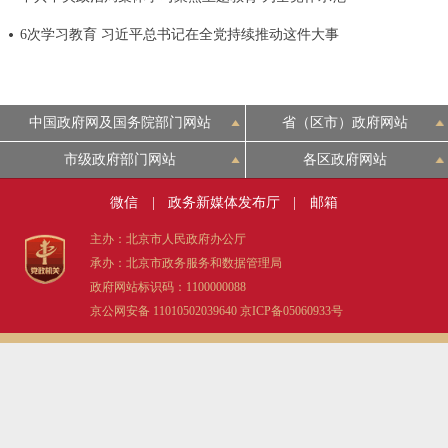
决策公开
专题公开
6次学习教育 习近平总书记在全党持续推动这件大事
政务服务
中国政府网及国务院部门网站
省（区市）政府网站
个人服务
法人服务
部门服务
市级政府部门网站
各区政府网站
便民服务
利企服务
投资项目
微信
|
政务新媒体发布厅
|
邮箱
主办：北京市人民政府办公厅
中介服务
阳光政务
承办：北京市政务服务和数据管理局
政府网站标识码：1100000088
政民互动
京公网安备 11010502039640
京ICP备05060933号
12345网上接诉即办
我要咨询
我要建议
参与调查
在线访谈
图说互动