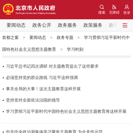
网站地图
搜索
无障碍
登录
要闻动态
要闻动态
政务公开
政务服务
政策服务
政民互动
首都之窗
>
要闻动态
>
政务专题
>
学习贯彻习近平新时代中
党中央精神
国务院信息
中央部委动态
国特色社会主义思想主题教育
>
学习时刻
北京要闻
会议信息
部门动态
习近平总书记四次调研 对主题教育提出了这些要求
各区热点
必须坚持党的群众路线 习近平这样强调
事关全局的大事！这次主题教育这样开展
政务公开
坚持党对全面依法治国的领导
市领导
机构职能
政策服务
学习贯彻习近平新时代中国特色社会主义思想主题教育将这样开展
政策兑现
政策解读
回应关切
中共中央政治局集体学习聚焦主题教育 为全党作示范