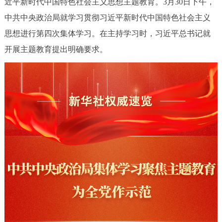
近平新时代中国特色社会主义思想主题教育。3月30日下午，
决策公开
专题公开
中共中央政治局就学习贯彻习近平新时代中国特色社会主义
思想进行第四次集体学习。在主持学习时，习近平总书记就
政务服务
开展主题教育提出明确要求。
个人服务
法人服务
部门服务
便民服务
利企服务
投资项目
中介服务
阳光政务
政民互动
12345网上接诉即办
我要咨询
我要建议
参与调查
在线访谈
图说互动