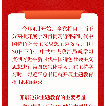
走进北京
北京概况
十六区概览
人文北京
绿色北京
图说北京
视频北京
多语种
ENGLISH
한국어
日本語
DEUTSCH
FRANÇAIS
РУССКИЙ ЯЗЫК
ESPAÑOL
العربية
PORTUGUÊS
ITALIANO