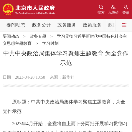
网站地图
搜索
无障碍
登录
要闻动态
要闻动态
政务公开
政务服务
政策服务
政民互动
要闻动态
>
政务专题
>
学习贯彻习近平新时代中国特色社会主
党中央精神
国务院信息
中央部委动态
义思想主题教育
>
学习时刻
中共中央政治局集体学习聚焦主题教育 为全党作
北京要闻
会议信息
部门动态
示范
各区热点
日期：2023-04-20 10:58
来源：新华社
政务公开
原标题：中共中央政治局集体学习聚焦主题教育，为全
市领导
机构职能
政策服务
党作示范
政策兑现
政策解读
回应关切
2023年4月开始，全党将自上而下分两批开展学习贯彻习