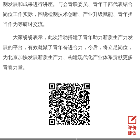
走进北京
测发展和成果进行讲座。与会青联委员、青年干部代表结合
岗位工作实际，围绕检测技术创新、产业升级赋能、青年担
北京概况
十六区概览
人文北京
当作为等研讨交流。
大家纷纷表示，此次活动搭建了青年助力新质生产力发
绿色北京
图说北京
视频北京
展的平台，有效凝聚了青年奋进合力，今后，将立足岗位，
多语种
为北京加快发展新质生产力、构建现代化产业体系贡献更多
青春力量。
ENGLISH
한국어
日本語
DEUTSCH
FRANÇAIS
РУССКИЙ ЯЗЫК
ESPAÑOL
العربية
PORTUGUÊS
ITALIANO
评价
建议