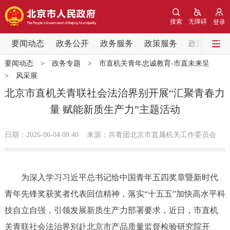
网站地图
搜索
无障碍
登录
要闻动态
要闻动态
政务公开
政务服务
政策服务
政民互动
要闻动态
>
政务专题
>
市直机关青年忠诚教育-市直未来呈
党中央精神
国务院信息
中央部委动态
>
风采展
北京市直机关青联社会法治界别开展“汇聚青春力
北京要闻
会议信息
部门动态
量 赋能新质生产力”主题活动
各区热点
日期：2026-06-04 09:40
来源：共青团北京市直属机关工作委员会
政务公开
为深入学习习近平总书记给中国青年五四奖章暨新时代
市领导
机构职能
政策服务
青年先锋奖获奖者代表回信精神，落实“十五五”加快高水平科
技自立自强，引领发展新质生产力部署要求，近日，市直机
政策兑现
政策解读
回应关切
关青联社会法治界别赴北京市产品质量监督检验研究院开