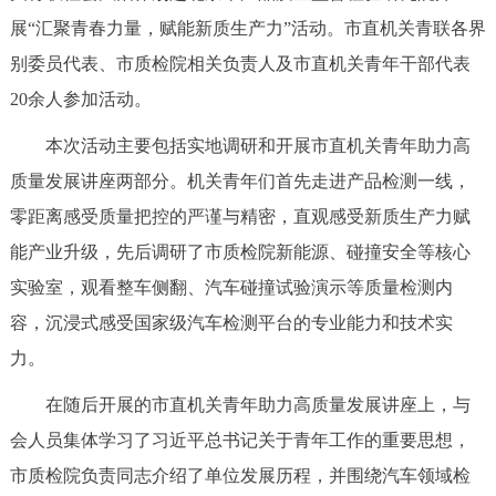
展“汇聚青春力量，赋能新质生产力”活动。市直机关青联各界
决策公开
专题公开
别委员代表、市质检院相关负责人及市直机关青年干部代表
政务服务
20余人参加活动。
个人服务
法人服务
部门服务
本次活动主要包括实地调研和开展市直机关青年助力高
质量发展讲座两部分。机关青年们首先走进产品检测一线，
便民服务
利企服务
投资项目
零距离感受质量把控的严谨与精密，直观感受新质生产力赋
能产业升级，先后调研了市质检院新能源、碰撞安全等核心
中介服务
阳光政务
实验室，观看整车侧翻、汽车碰撞试验演示等质量检测内
容，沉浸式感受国家级汽车检测平台的专业能力和技术实
政民互动
力。
12345网上接诉即办
我要咨询
我要建议
在随后开展的市直机关青年助力高质量发展讲座上，与
会人员集体学习了习近平总书记关于青年工作的重要思想，
参与调查
在线访谈
图说互动
市质检院负责同志介绍了单位发展历程，并围绕汽车领域检