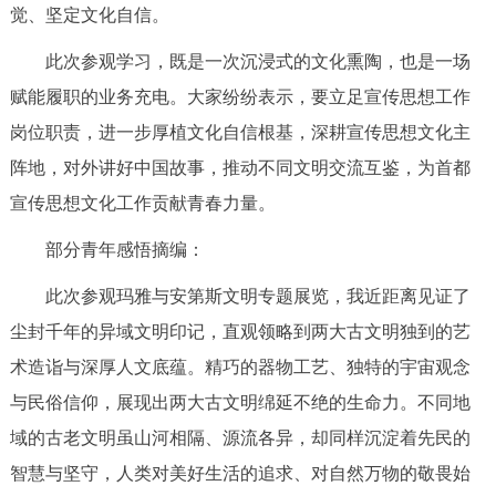
走进北京
觉、坚定文化自信。
此次参观学习，既是一次沉浸式的文化熏陶，也是一场
北京概况
十六区概览
人文北京
赋能履职的业务充电。大家纷纷表示，要立足宣传思想工作
岗位职责，进一步厚植文化自信根基，深耕宣传思想文化主
绿色北京
图说北京
视频北京
阵地，对外讲好中国故事，推动不同文明交流互鉴，为首都
多语种
宣传思想文化工作贡献青春力量。
ENGLISH
한국어
日本語
部分青年感悟摘编：
此次参观玛雅与安第斯文明专题展览，我近距离见证了
DEUTSCH
FRANÇAIS
РУССКИЙ ЯЗЫК
尘封千年的异域文明印记，直观领略到两大古文明独到的艺
术造诣与深厚人文底蕴。精巧的器物工艺、独特的宇宙观念
ESPAÑOL
العربية
PORTUGUÊS
与民俗信仰，展现出两大古文明绵延不绝的生命力。不同地
域的古老文明虽山河相隔、源流各异，却同样沉淀着先民的
ITALIANO
智慧与坚守，人类对美好生活的追求、对自然万物的敬畏始