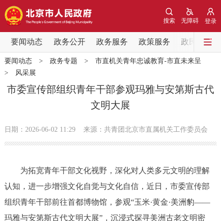
网站地图
搜索
无障碍
登录
要闻动态
要闻动态
政务公开
政务服务
政策服务
政民互动
要闻动态
>
政务专题
>
市直机关青年忠诚教育-市直未来呈
党中央精神
国务院信息
中央部委动态
>
风采展
市委宣传部组织青年干部参观玛雅与安第斯古代
北京要闻
会议信息
部门动态
文明大展
各区热点
日期：2026-06-02 11:29
来源：共青团北京市直属机关工作委员会
政务公开
为拓宽青年干部文化视野，深化对人类多元文明的理解
市领导
机构职能
政策服务
认知，进一步增强文化自觉与文化自信，近日，市委宣传部
组织青年干部前往首都博物馆，参观“玉米·黄金·美洲豹——
政策兑现
政策解读
回应关切
玛雅与安第斯古代文明大展”，沉浸式探寻美洲古老文明密