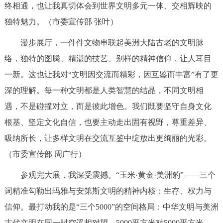
终相通，也让我真切体会到世界文明多元一体、交相辉映的
回到顶部
独特魅力。（市委宣传部 张叶）
漫步展厅，一件件文物串联起美洲大陆古老的文明脉
络，独特的图腾、精湛的技艺、别样的精神信仰，让人耳目
一新。这也让我对“文明因交流而精彩，因互鉴而丰富”有了更
深的理解。每一种文明都是人类智慧的结晶，不同文明相
遇，不是碰撞对立，而是彼此增色。我们既要坚守自身文化
根基、坚定文化自信，也要主动走出固有视野，尊重差异、
吸纳所长，让多样文明在交流互鉴中绽放出更绚丽的光彩。
（市委宣传部 周广行）
参观完大展，我深受震撼。“玉米·黄金·美洲豹”——三个
词精准勾勒出玛雅与安第斯文明的精神内核：生存、权力与
信仰。最打动我的是“三个5000”的空间格局：中华文明与美洲
古代文明在同一时空遥相对望，5000平方米对5000平方米，