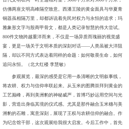
仿佛两座文明高峰隔空致意。西潘王陵的黄金面具与华夏青
铜器虽相隔万里，却都诉说着先民对权力与永恒的追求；玛
雅象形文字与殷商甲骨文，都是人类记录智慧的伟大尝试。
800件文物跨越重洋而来，不仅是一场异质而瑰丽的视觉盛
宴，更是一场关于文明本质的深刻对话——人类虽被大洋阻
隔，却以不同方式表达着同样的命题：如何敬畏生命，如何
追问永恒。（北大红楼 李慧敏）
参观展览，最深的感受是它用一条清晰的文明叙事线，
将农耕、权力与信仰串联起来。从玉米的图腾崇拜到黄金的
工艺巅峰，再到美洲豹的神秘威严，首博巧妙运用空间与光
影，营造出身临其境的仪式感。尤其是那件融合玉米穗与美
洲豹的石雕，寓意深刻，展现了王权与农耕信仰的融合。作
为纪念馆干部，这次观展给我很大启发。今后工作中，首先