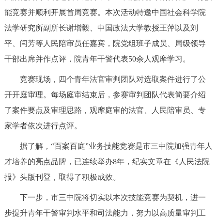
能竞赛并顺利开展首周竞赛。本次活动特邀中国社会科学院
决策公开
专题公开
法学研究所副所长谢增毅、中国政法大学教授王萍以及刘
政务服务
平、闫芳等人民陪审员任嘉宾，院党组班子成员、局级领导
干部出席并作点评，院青年干警代表50余人观摩学习。
个人服务
法人服务
部门服务
竞赛现场，四个青年法官审判团队对选取案件进行了公
便民服务
利企服务
投资项目
开开庭审理。每场庭审结束后，参赛审判团队代表简要介绍
了案件要点及审理思路，观摩庭审的法官、人民陪审员、专
中介服务
阳光政务
家学者依次进行点评。
政民互动
据了解，“百案百庭”业务技能竞赛是市三中院加强青年人
才培养的亮点品牌，已连续举办8年，纪实文章在《人民法院
12345网上接诉即办
我要咨询
我要建议
报》头版刊登，取得了积极成效。
下一步，市三中院将切实以本次技能竞赛为契机，进一
参与调查
在线访谈
图说互动
步提升青年干警审判水平和司法能力，努力以高质量审判工