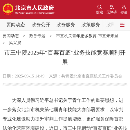
网站地图
搜索
无障碍
登录
要闻动态
要闻动态
政务公开
政务服务
政策服务
政民互动
要闻动态
>
政务专题
>
市直机关青年忠诚教育-市直未来呈
党中央精神
国务院信息
中央部委动态
>
风采展
市三中院2025年“百案百庭”业务技能竞赛顺利开
北京要闻
会议信息
部门动态
展
各区热点
日期：2025-09-15 14:49
来源：共青团北京市直属机关工作委员会
政务公开
为深入贯彻习近平总书记关于青年工作的重要思想，进
市领导
机构职能
政策服务
一步落实北京市机关第七届青年技能大赛部署要求，以审判
专业化建设助力提升审判工作提质增效，更好服务保障首都
政策兑现
政策解读
回应关切
法治化营商环境建设，近日，市三中院启动“百案百庭”业务技