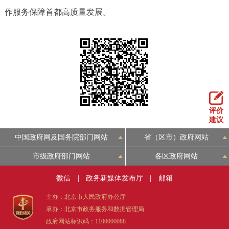
走进北京
作服务保障首都高质量发展。
北京概况
十六区概览
人文北京
绿色北京
图说北京
视频北京
多语种
评价
ENGLISH
한국어
日本語
建议
中国政府网及国务院部门网站
省（区市）政府网站
DEUTSCH
FRANÇAIS
РУССКИЙ ЯЗЫК
市级政府部门网站
各区政府网站
ESPAÑOL
العربية
PORTUGUÊS
微信
|
政务新媒体发布厅
|
邮箱
主办：北京市人民政府办公厅
ITALIANO
承办：北京市政务服务和数据管理局
政府网站标识码：1100000088