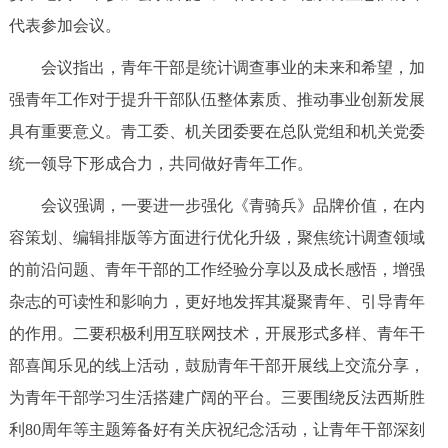
代表参加会议。
决策公开
专题公开
会议指出，青年干部是统计调查事业的未来和希望，加
政务服务
强青年工作对于提升干部队伍整体素质、推动事业创新发展
个人服务
法人服务
部门服务
具有重要意义。青工委、机关团委要在总队党组和机关党委
统一领导下形成合力，共同做好青年工作。
便民服务
利企服务
投资项目
会议强调，一要进一步强化《青骑兵》品牌价值，在内
容策划、编辑排版等方面进行优化升级，聚焦统计调查领域
中介服务
阳光政务
的前沿问题、青年干部的工作经验分享以及成长感悟，增强
政民互动
杂志的可读性和影响力，更好地发挥其凝聚青年、引导青年
的作用。二要积极利用互联网技术，开展形式多样、青年干
12345网上接诉即办
我要咨询
我要建议
部喜闻乐见的线上活动，鼓励青年干部开展线上交流分享，
为青年干部学习生活搭建广阔的平台。三要围绕反法西斯胜
参与调查
在线访谈
图说互动
利80周年等主题筹备好有关庆祝纪念活动，让青年干部深刻