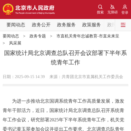
网站地图
搜索
无障碍
登录
要闻动态
要闻动态
政务公开
政务服务
政策服务
政民互动
要闻动态
>
政务专题
>
市直机关青年忠诚教育-市直未来呈
党中央精神
国务院信息
中央部委动态
>
风采展
国家统计局北京调查总队召开会议部署下半年系
北京要闻
会议信息
部门动态
统青年工作
各区热点
日期：2025-09-15 14:39
来源：共青团北京市直属机关工作委员会
政务公开
为进一步推动北京国调系统青年工作高质量发展，激发
市领导
机构职能
政策服务
青年干部活力，近日，国家统计局北京调查总队召开系统青
年工作会议，研究部署2025年下半年系统青年工作，机关党
政策兑现
政策解读
回应关切
委书记黄玉翠参加会议并提出工作要求。北京调查总队青年