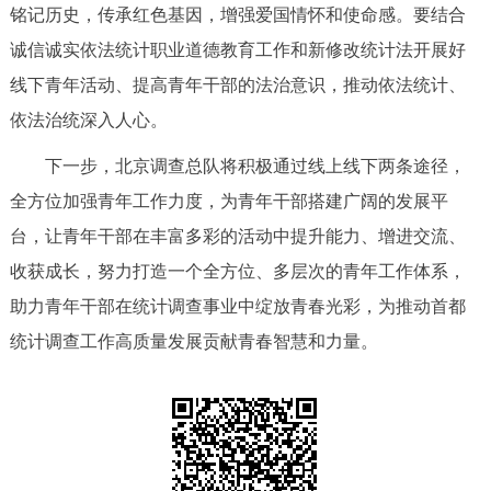
走进北京
铭记历史，传承红色基因，增强爱国情怀和使命感。要结合
诚信诚实依法统计职业道德教育工作和新修改统计法开展好
北京概况
十六区概览
人文北京
线下青年活动、提高青年干部的法治意识，推动依法统计、
依法治统深入人心。
绿色北京
图说北京
视频北京
下一步，北京调查总队将积极通过线上线下两条途径，
多语种
全方位加强青年工作力度，为青年干部搭建广阔的发展平
台，让青年干部在丰富多彩的活动中提升能力、增进交流、
ENGLISH
한국어
日本語
收获成长，努力打造一个全方位、多层次的青年工作体系，
助力青年干部在统计调查事业中绽放青春光彩，为推动首都
DEUTSCH
FRANÇAIS
РУССКИЙ ЯЗЫК
统计调查工作高质量发展贡献青春智慧和力量。
ESPAÑOL
العربية
PORTUGUÊS
ITALIANO