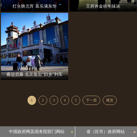
灯火映元宵 喜乐满东华
王府井金街年味浓
春运启幕 北京发出“归乡”列车
1
2
3
4
5
下一页
尾页
中国政府网及国务院部门网站
省（区市）政府网站