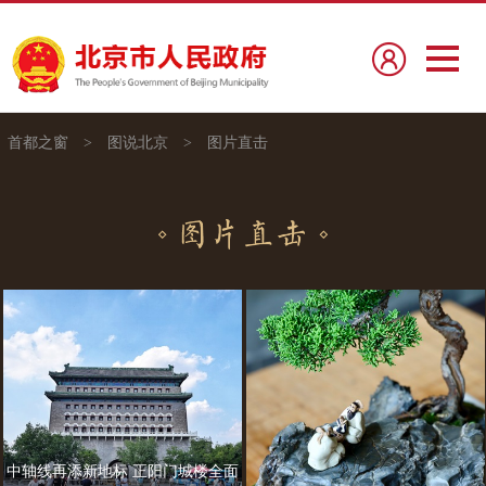
首都之窗
>
图说北京
>
图片直击
中轴线再添新地标 正阳门城楼全面