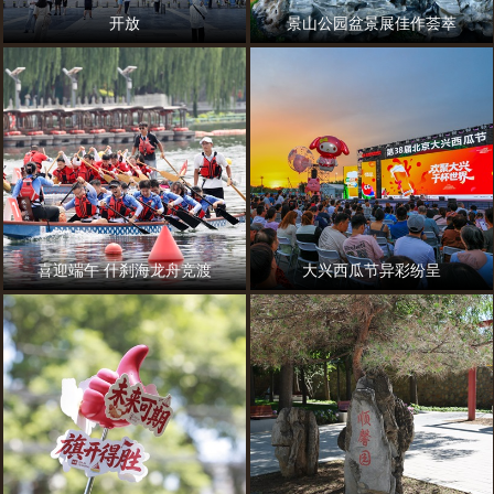
开放
景山公园盆景展佳作荟萃
喜迎端午 什刹海龙舟竞渡
大兴西瓜节异彩纷呈