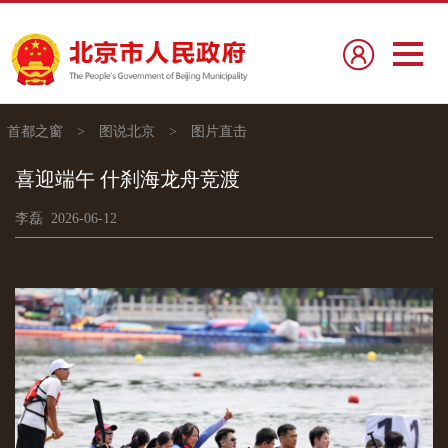
首都之窗
>
图说北京
>
图片直击
喜迎端午 什刹海龙舟竞渡
李磊 2026-06-12