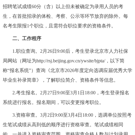
招聘笔试成绩60分（含）以上但未被确定为录用人员的考
决策公开
专题公开
生，在首批招录的体检、考察、公示等环节放弃的除外。每
政务服务
名考生限报1个职位，且需符合职位要求的资格条件。
个人服务
法人服务
部门服务
二、工作程序
1.职位查询。2月26日9:00后，考生登录北京市人力社保
便民服务
利企服务
投资项目
局网站（网址为http://rsj.beijing.gov.cn/ywsite/bjpta/，以下简
称“报名系统”）查询《北京市2026年度定向选调应届优秀大学
中介服务
阳光政务
毕业生补录简章》，了解职位简介、资格条件等信息。
政民互动
2.考生报名。2月27日9:00至3月1日18:00，考生登录报名
系统进行报名。报名期间，可以变更报考职位。
12345网上接诉即办
我要咨询
我要建议
3.资格审查。3月2日9:00至3月4日18:00，选调单位按照考
参与调查
在线访谈
图说互动
生笔试成绩从高到低的顺序进行资格审查。笔试成绩相同
的，一并进入资格审查范围。资格审查合格人数与计划录用