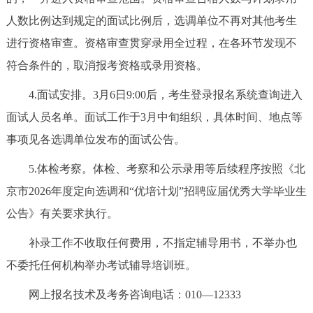
走进北京
人数比例达到规定的面试比例后，选调单位不再对其他考生
北京概况
十六区概览
人文北京
进行资格审查。资格审查贯穿录用全过程，在各环节发现不
符合条件的，取消报考资格或录用资格。
绿色北京
图说北京
视频北京
4.面试安排。3月6日9:00后，考生登录报名系统查询进入
面试人员名单。面试工作于3月中旬组织，具体时间、地点等
多语种
事项见各选调单位发布的面试公告。
ENGLISH
한국어
日本語
5.体检考察。体检、考察和公示录用等后续程序按照《北
京市2026年度定向选调和“优培计划”招聘应届优秀大学毕业生
DEUTSCH
FRANÇAIS
РУССКИЙ ЯЗЫК
公告》有关要求执行。
ESPAÑOL
العربية
PORTUGUÊS
补录工作不收取任何费用，不指定辅导用书，不举办也
不委托任何机构举办考试辅导培训班。
ITALIANO
网上报名技术及考务咨询电话：010—12333