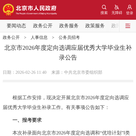
网站地图
搜索
无障碍
登录
要闻动态
要闻动态
政务公开
政务服务
政策服务
政民互动
政务公开
>
人事信息
>
公务员招考
党中央精神
国务院信息
中央部委动态
北京市2026年度定向选调应届优秀大学毕业生补
录公告
北京要闻
会议信息
部门动态
日期：2026-02-26 11:40
来源：中共北京市委组织部
各区热点
政务公开
根据工作安排，现决定开展北京市2026年度定向选调应
届优秀大学毕业生补录工作。有关事项公告如下：
市领导
机构职能
政策服务
一、报考要求
政策兑现
政策解读
回应关切
本次补录面向北京市2026年度定向选调和“优培计划”Ⅰ类