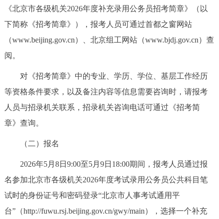
走进北京
《北京市各级机关2026年度补充录用公务员招考简章》（以
下简称《招考简章》），报考人员可通过首都之窗网站
北京概况
十六区概览
人文北京
（www.beijing.gov.cn）、北京组工网站（www.bjdj.gov.cn）查
阅。
绿色北京
图说北京
视频北京
对《招考简章》中的专业、学历、学位、基层工作经历
多语种
等资格条件要求，以及备注内容等信息需要咨询时，请报考
人员与招录机关联系，招录机关咨询电话可通过《招考简
ENGLISH
한국어
日本語
章》查询。
DEUTSCH
FRANÇAIS
РУССКИЙ ЯЗЫК
（二）报名
2026年5月8日9:00至5月9日18:00期间，报考人员通过报
ESPAÑOL
العربية
PORTUGUÊS
名参加北京市各级机关2026年度考试录用公务员公共科目笔
ITALIANO
试时的身份证号和密码登录“北京市人事考试通用平
台”（http://fuwu.rsj.beijing.gov.cn/gwy/main），选择一个补充