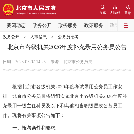
网站地图
搜索
无障碍
登录
要闻动态
要闻动态
政务公开
政务服务
政策服务
政民互动
政务公开
>
人事信息
>
公务员招考
党中央精神
国务院信息
中央部委动态
北京市各级机关2026年度补充录用公务员公告
北京要闻
会议信息
部门动态
日期：2026-05-07 14:25
来源：北京市公务员局
各区热点
根据北京市各级机关2026年度考试录用公务员工作安
政务公开
排，北京市公务员局将组织实施北京市各级机关2026年度补
充录用一级主任科员及以下和其他相当职级层次公务员工
市领导
机构职能
政策服务
作。现将有关事项公告如下：
政策兑现
政策解读
回应关切
一、报考条件和要求