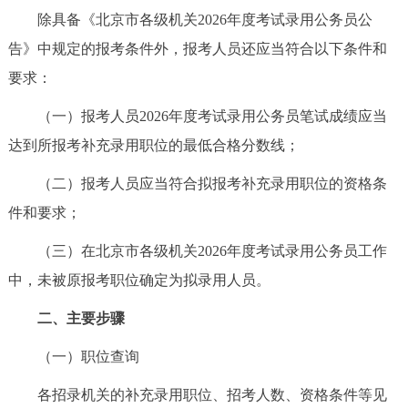
除具备《北京市各级机关2026年度考试录用公务员公
决策公开
专题公开
告》中规定的报考条件外，报考人员还应当符合以下条件和
政务服务
要求：
个人服务
法人服务
部门服务
（一）报考人员2026年度考试录用公务员笔试成绩应当
达到所报考补充录用职位的最低合格分数线；
便民服务
利企服务
投资项目
（二）报考人员应当符合拟报考补充录用职位的资格条
件和要求；
中介服务
阳光政务
（三）在北京市各级机关2026年度考试录用公务员工作
政民互动
中，未被原报考职位确定为拟录用人员。
12345网上接诉即办
我要咨询
我要建议
二、主要步骤
（一）职位查询
参与调查
在线访谈
图说互动
各招录机关的补充录用职位、招考人数、资格条件等见