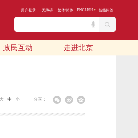
/
ENGLISH
用户登录
无障碍
繁体
简体
智能问答
政民互动
走进北京
大
中
小
分享：