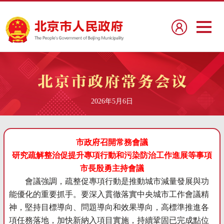
2026年5月6日
市政府召開常務會議
研究疏解整治促提升專項行動和污染防治工作進展等事項
市長殷勇主持會議
會議強調，疏整促專項行動是推動城市減量發展與功
能優化的重要抓手。要深入貫徹落實中央城市工作會議精
神，堅持目標導向、問題導向和效果導向，高標準推進各
項任務落地，加快新納入項目實施，持續鞏固已完成點位