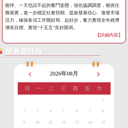
能停、一天也誤不起的奮鬥姿態，強化協調調度，狠抓任
務落實，進一步穩定社會預期、提振發展信心、激發市場
活力，確保各項工作開好局、起好步，奮力實現全年經濟
增長目標、實現“十五五”良好開局。
【詳細內容】
2026年08月
日
一
二
三
四
五
六
1
2
3
4
5
6
7
8
9
10
11
12
13
14
15