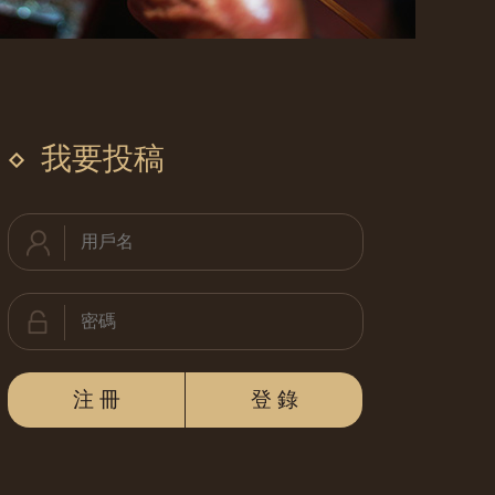
我要投稿
注 冊
登 錄