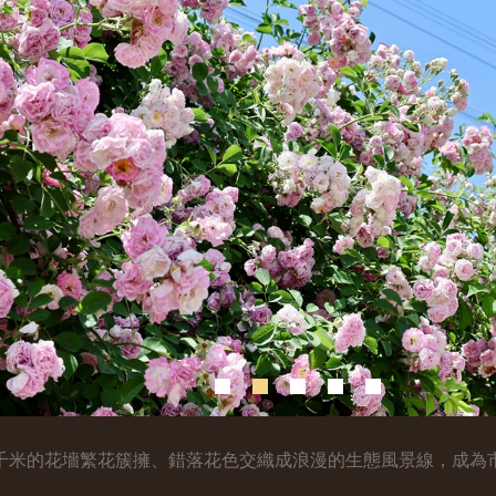
千米的花墻繁花簇擁、錯落花色交織成浪漫的生態風景線，成為