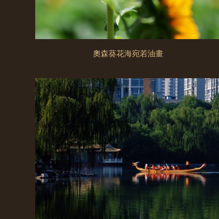
奧森葵花海宛若油畫