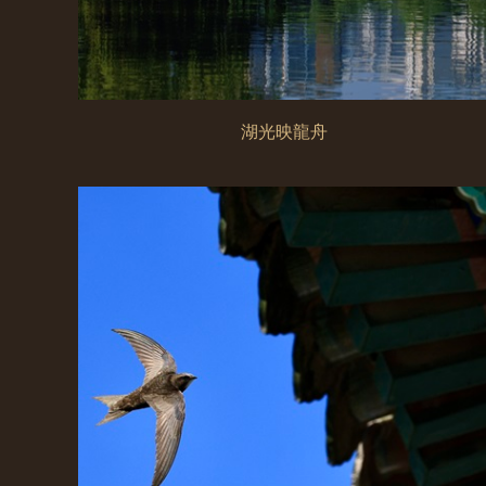
湖光映龍舟