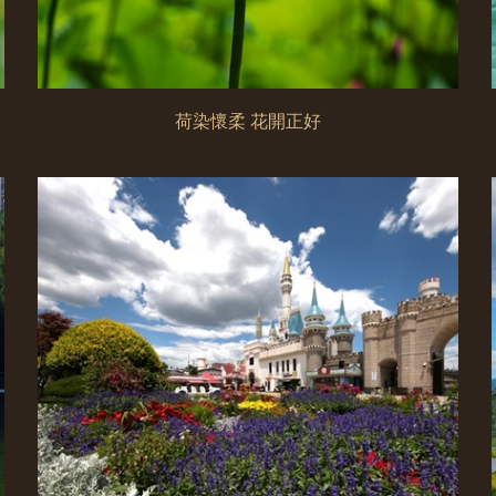
荷染懷柔 花開正好