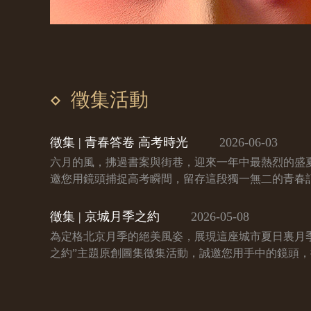
徵集活動
徵集 | 青春答卷 高考時光
2026-06-03
六月的風，拂過書案與街巷，迎來一年中最熱烈的盛
邀您用鏡頭捕捉高考瞬間，留存這段獨一無二的青春
徵集 | 京城月季之約
2026-05-08
為定格北京月季的絕美風姿，展現這座城市夏日裏月
之約”主題原創圖集徵集活動，誠邀您用手中的鏡頭