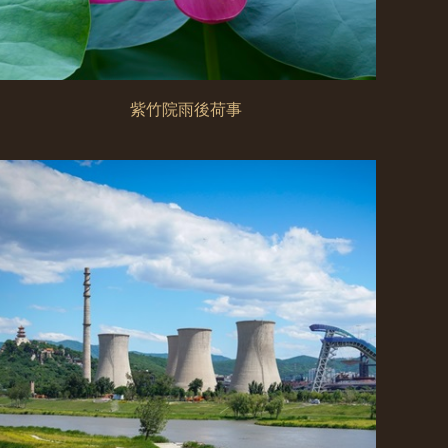
紫竹院雨後荷事