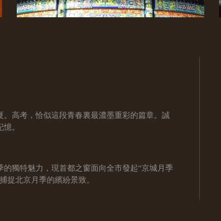
夏。高考，恰似這段青春裏最濃墨重彩的篇章。誠
記憶。
季的獨特魅力，現首都之窗面向全市發起“京城月季
，捕捉北京月季的繽紛景致。