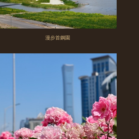
漫步首鋼園