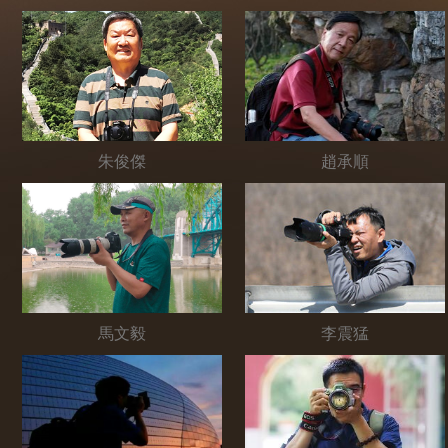
朱俊傑
趙承順
馬文毅
李震猛