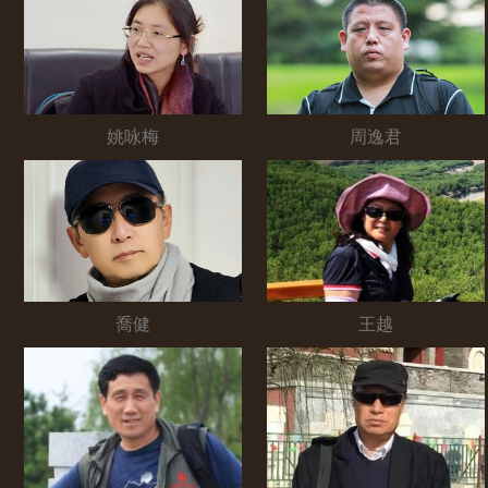
姚咏梅
周逸君
喬健
王越