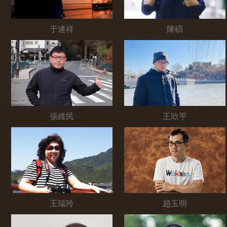
于連祥
陳碩
張維民
王欣平
王瑞玲
趙玉明