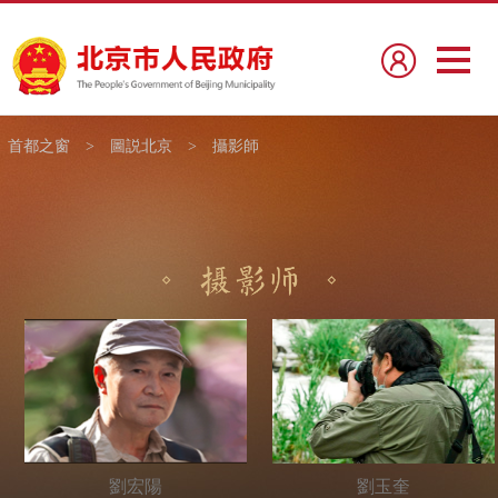
首都之窗
>
圖説北京
>
攝影師
劉宏陽
劉玉奎