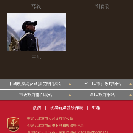
薛義
劉春發
王旭
中國政府網及國務院部門網站
省（區市）政府網站
市級政府部門網站
各區政府網站
微信
|
政務新媒體發佈廳
|
郵箱
主辦：北京市人民政府辦公廳
承辦：北京市政務服務和數據管理局
版權所有：北京市人民政府網站
京ICP備05060933號