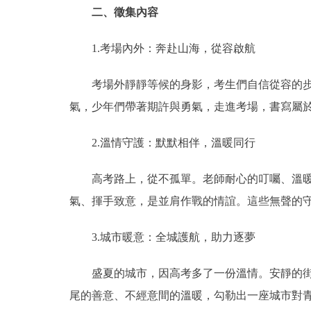
二、徵集內容
1.考場內外：奔赴山海，從容啟航
考場外靜靜等候的身影，考生們自信從容的步伐
氣，少年們帶著期許與勇氣，走進考場，書寫屬
2.溫情守護：默默相伴，溫暖同行
高考路上，從不孤單。老師耐心的叮囑、溫暖的
氣、揮手致意，是並肩作戰的情誼。這些無聲的
3.城市暖意：全城護航，助力逐夢
盛夏的城市，因高考多了一份溫情。安靜的街區
尾的善意、不經意間的溫暖，勾勒出一座城市對